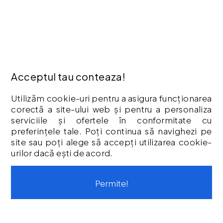
Politica Cookies
Termeni & Condiții
Vouchere cadou
Istoric comenzi
CONTUL MEU
Acceptul tau conteaza!
Contul meu
Utilizăm cookie-uri pentru a asigura funcționarea
Istoric comenzi
corectă a site-ului web și pentru a personaliza
Listă Favorite
serviciile și ofertele în conformitate cu
Newsletter
preferințele tale. Poți continua să navighezi pe
site sau poți alege să accepți utilizarea cookie-
Formular de retur
urilor dacă ești de acord.
Formular de garanție
Vouchere cadou
Permite!
CONTACT
Str. Tineretului, Nr. 9
contact@protoolsstore.ro