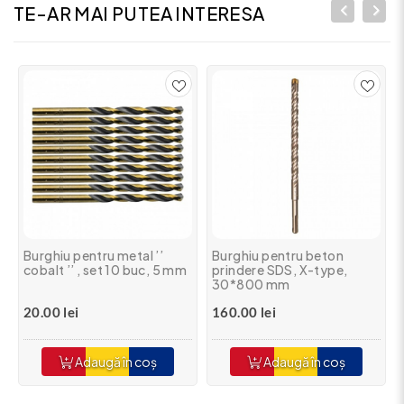
TE-AR MAI PUTEA INTERESA
Burghiu pentru metal ’’
Burghiu pentru beton
cobalt ’’ , set 10 buc, 5 mm
prindere SDS, X-type,
30*800 mm
20.00 lei
160.00 lei
Adaugă în coș
Adaugă în coș