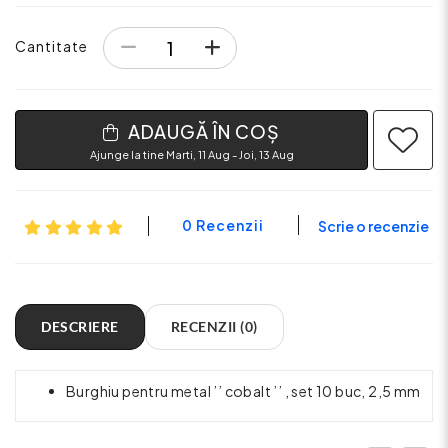
Cantitate
ADAUGĂ ÎN COȘ
Ajunge la tine Marti, 11 Aug - Joi, 13 Aug
0 Recenzii
Scrie o recenzie
DESCRIERE
RECENZII (0)
Burghiu pentru metal ’’ cobalt ’’ , set 10 buc, 2,5 mm