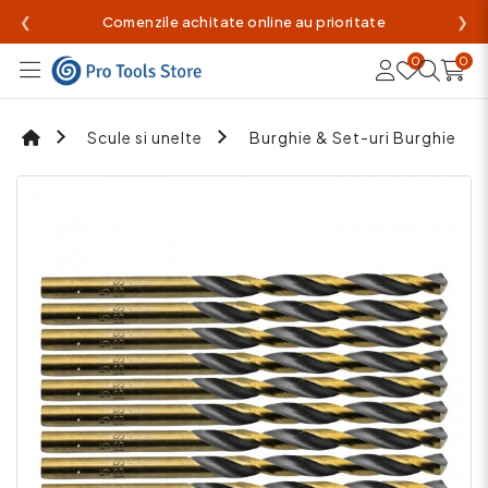
❮
Comenzile achitate online au prioritate
❯
0
0
Scule si unelte
Burghie & Set-uri Burghie