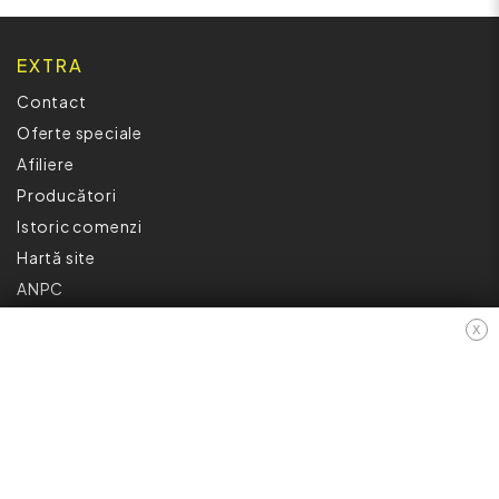
EXTRA
Contact
Oferte speciale
Afiliere
Producători
Istoric comenzi
Hartă site
ANPC
INFORMAȚII
X
Cum Cumpăr ?
Politică De Confidențialitate
Retur
Garantia Produselor
Livrare