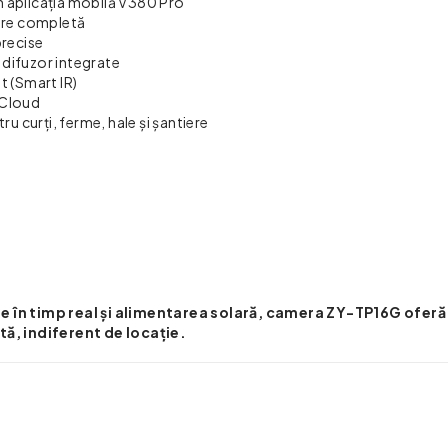
n aplicația mobilă V380 Pro
are completă
precise
 difuzor integrate
t (Smart IR)
 Cloud
ru curți, ferme, hale și șantiere
le în timp real și alimentarea solară, camera ZY-TP16G oferă
ă, indiferent de locație.