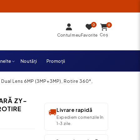
0
0
Coș
Contul meu
Favorite
unelte
Noutăți
Promoții
 Dual Lens 6MP (3MP+3MP), Rotire 360°,
ARĂ ZY-
ROTIRE
Livrare rapidă
🚚
Expediem comenzile în
1-3 zile.