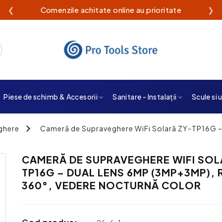
❮
Livrare rapidă din stoc propriu
❯
Piese de schimb & Accesorii
Sanitare - Instalații
Scule si 
ghere
Cameră de Supraveghere WiFi Solară ZY-TP16G –
CAMERĂ DE SUPRAVEGHERE WIFI SOL
TP16G – DUAL LENS 6MP (3MP+3MP), 
360°, VEDERE NOCTURNĂ COLOR