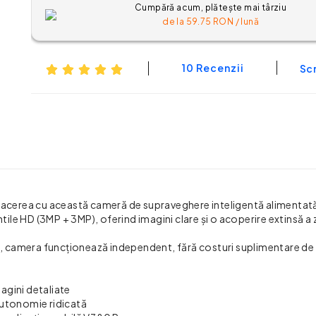
Cumpără acum, plătește mai târziu
de la
59.75
RON / lună
10 Recenzii
Scr
afacerea cu această cameră de supraveghere inteligentă alimentată
le HD (3MP + 3MP), oferind imagini clare și o acoperire extinsă a 
te, camera funcționează independent, fără costuri suplimentare de
agini detaliate
autonomie ridicată