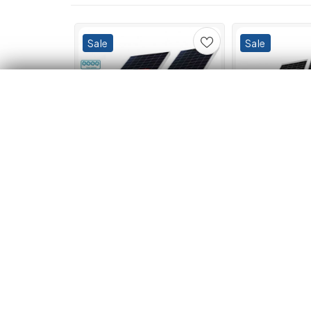
Sale
Sale
Cameră supraveghere 12MP ,
Cameră de sup
4G LTE ZY-TA14-4G – vedere
Smart Camera 
nocturnă și monitorizare de la
Camere Integrat
distanță
HD, Aplicație 
375.00 lei
550.00 lei
357.00 lei
483
Adaugă în coș
Adaugă