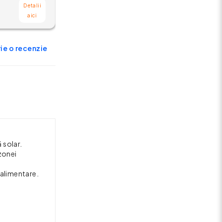
Detalii
aici
ie o recenzie
 solar.
zonei
 alimentare.