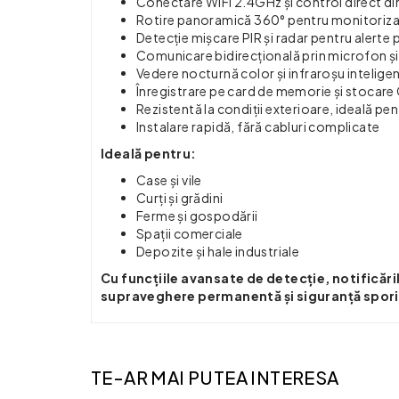
Conectare WiFi 2.4GHz și control direct di
Rotire panoramică 360° pentru monitoriz
Detecție mișcare PIR și radar pentru alerte 
Comunicare bidirecțională prin microfon și
Vedere nocturnă color și infraroșu inteligen
Înregistrare pe card de memorie și stocare
Rezistentă la condiții exterioare, ideală pent
Instalare rapidă, fără cabluri complicate
Ideală pentru:
Case și vile
Curți și grădini
Ferme și gospodării
Spații comerciale
Depozite și hale industriale
Cu funcțiile avansate de detecție, notificări
supraveghere permanentă și siguranță sporit
TE-AR MAI PUTEA INTERESA