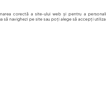
RMAȚII
CONTUL MEU
narea corectă a site-ului web și pentru a personaliza
a să navighezi pe site sau poți alege să accepți utiliz
mpăr ?
Contul meu
ă De Confidențialitate
Istoric comenzi
Listă Favorite
ia Produselor
Newsletter
Formular de retur
a Cookies
Formular de garanție
 & Condiții
Vouchere cadou
re cadou
 comenzi
.ro