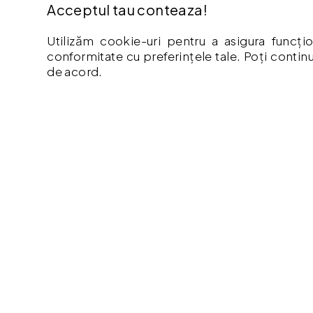
Acceptul tau conteaza!
EXTRA
INFO
Utilizăm cookie-uri pentru a asigura funcțio
conformitate cu preferințele tale. Poți continu
Contact
Cum Cu
de acord.
Oferte speciale
Politic
Afiliere
Retur
Producători
Garant
Istoric comenzi
Livrare
Hartă site
Politic
ANPC
Termeni
Vouche
Istoric
Copyright © ProToolsStore.ro. By
AgentieOnline