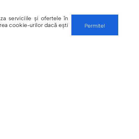
Str. Tineretului, Nr. 9
 serviciile și ofertele în
contact@protoolsstore.ro
area cookie-urilor dacă ești
Permite!
0771-694-599
Rosiori, Ialomita
PROGRAM LUCRU
Luni-Vineri: 09:00 - 17:00