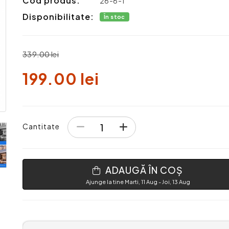
Cod produs:
26-6-1
Disponibilitate:
În stoc
339.00 lei
199.00 lei
Cantitate
ADAUGĂ ÎN COȘ
Ajunge la tine Marti, 11 Aug - Joi, 13 Aug