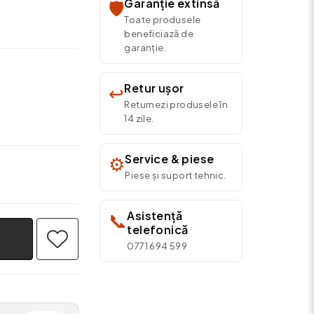
Garanție extinsă
🛡️
Toate produsele
beneficiază de
garanție.
Retur ușor
↩️
Returnezi produsele în
14 zile.
Service & piese
⚙️
Piese și suport tehnic.
Asistență
📞
telefonică
0771 694 599