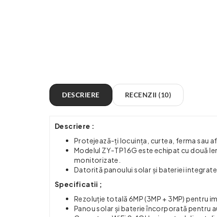
DESCRIERE
RECENZII (10)
Descriere :
Protejează-ți locuința, curtea, ferma sau 
Modelul ZY-TP16G este echipat cu două lenti
monitorizate.
Datorită panoului solar și bateriei integra
Specificatii ;
Rezoluție totală 6MP (3MP + 3MP) pentru im
Panou solar și baterie încorporată pentru 