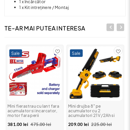
1 x Incărcător
1 x Kit intreținere / Montaj
TE-AR MAI PUTEA INTERESA
Sale
Sale
Mini fierastrau cu lant fara
Mini drujba 8" pe
acumulator si incarcator,
acumulator cu 2
motor fara perii
acumulatori 21V /2Ah si
(brushless), 15 cm ,
incarcator ROTOR RBS-82
381.00 lei
475.00 lei
209.00 lei
225.00 lei
ELGA2068 , Emtop -
Profesional