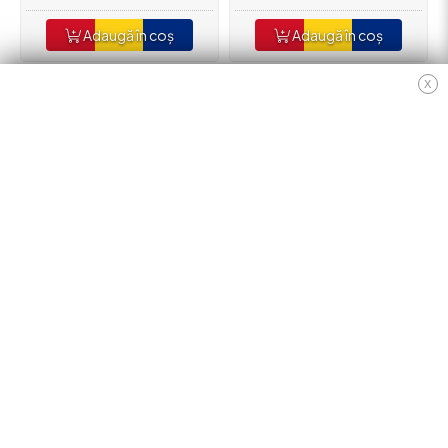
Adaugă în coș
Adaugă în coș
X
EXTRA
Contact
Oferte speciale
Afiliere
Producători
Istoric comenzi
Hartă site
ANPC
INFORMAȚII
Cum Cumpăr ?
Politică De Confidențialitate