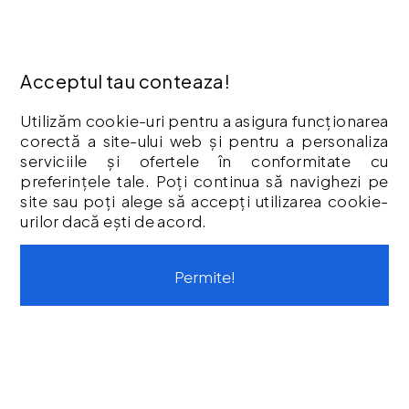
Retur
Garantia Produselor
Livrare
Acceptul tau conteaza!
Politica Cookies
Utilizăm cookie-uri pentru a asigura funcționarea
Termeni & Condiții
corectă a site-ului web și pentru a personaliza
Vouchere cadou
serviciile și ofertele în conformitate cu
Istoric comenzi
preferințele tale. Poți continua să navighezi pe
site sau poți alege să accepți utilizarea cookie-
CONTUL MEU
urilor dacă ești de acord.
Contul meu
Istoric comenzi
Permite!
Listă Favorite
Newsletter
Formular de retur
Formular de garanție
Vouchere cadou