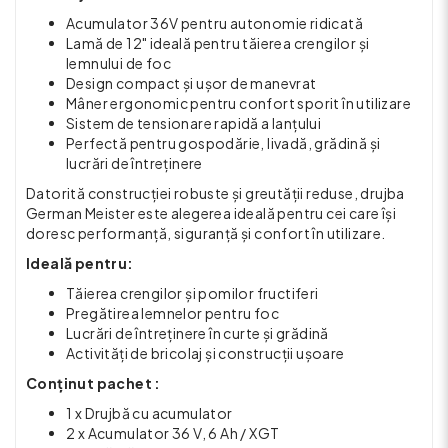
Acumulator 36V pentru autonomie ridicată
Lamă de 12" ideală pentru tăierea crengilor și
lemnului de foc
Design compact și ușor de manevrat
Mâner ergonomic pentru confort sporit în utilizare
Sistem de tensionare rapidă a lanțului
Perfectă pentru gospodărie, livadă, grădină și
lucrări de întreținere
Datorită construcției robuste și greutății reduse, drujba
German Meister este alegerea ideală pentru cei care își
doresc performanță, siguranță și confort în utilizare.
Ideală pentru:
Tăierea crengilor și pomilor fructiferi
Pregătirea lemnelor pentru foc
Lucrări de întreținere în curte și grădină
Activități de bricolaj și construcții ușoare
Conținut pachet :
1 x Drujbă cu acumulator
2 x Acumulator 36 V, 6 Ah / XGT