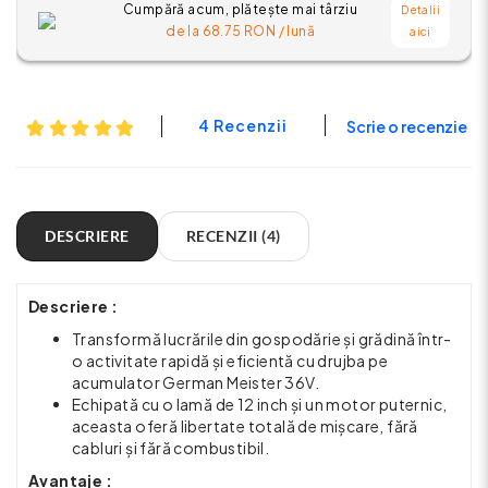
Cumpără acum, plătește mai târziu
Detalii
de la
68.75
RON / lună
aici
4 Recenzii
Scrie o recenzie
DESCRIERE
RECENZII (4)
Descriere :
Transformă lucrările din gospodărie și grădină într-
o activitate rapidă și eficientă cu drujba pe
acumulator German Meister 36V.
Echipată cu o lamă de 12 inch și un motor puternic,
aceasta oferă libertate totală de mișcare, fără
cabluri și fără combustibil.
Avantaje :