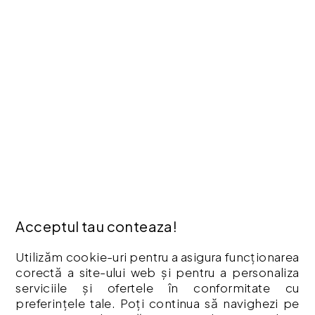
ANPC
INFORMAȚII
Cum Cumpăr ?
Politică De Confidențialitate
Retur
Garantia Produselor
Livrare
Politica Cookies
Termeni & Condiții
Vouchere cadou
Istoric comenzi
Acceptul tau conteaza!
CONTUL MEU
Utilizăm cookie-uri pentru a asigura funcționarea
Contul meu
corectă a site-ului web și pentru a personaliza
Istoric comenzi
serviciile și ofertele în conformitate cu
Listă Favorite
preferințele tale. Poți continua să navighezi pe