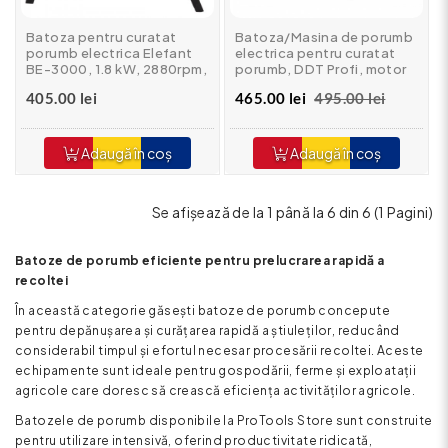
Batoza pentru curatat
Batoza/Masina de porumb
porumb electrica Elefant
electrica pentru curatat
BE-3000, 1.8 kW, 2880rpm,
porumb, DDT Profi, motor
transmisie curea
inclus, 1500 W, 800 kg/h,
405.00 lei
465.00 lei
495.00 lei
Buton on/of
Adaugă în coș
Adaugă în coș
Se afişează de la 1 până la 6 din 6 (1 Pagini)
Batoze de porumb eficiente pentru prelucrarea rapidă a
recoltei
În această categorie găsești batoze de porumb concepute
pentru depănușarea și curățarea rapidă a știuleților, reducând
considerabil timpul și efortul necesar procesării recoltei. Aceste
echipamente sunt ideale pentru gospodării, ferme și exploatații
agricole care doresc să crească eficiența activităților agricole.
Batozele de porumb disponibile la ProTools Store sunt construite
pentru utilizare intensivă, oferind productivitate ridicată,