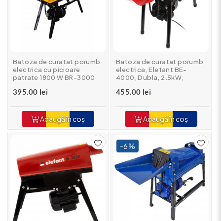
Batoza de curatat porumb
Batoza de curatat porumb
electrica cu picioare
electrica, Elefant BE-
patrate 1800 W BR-3000
4000, Dubla, 2.5kW,
ROTOR
2900rpm, transmisie curea
395.00 lei
455.00 lei
Adaugă în coș
Adaugă în coș
-6%