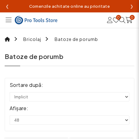
❮
Comenzile achitate online au prioritate
❯
0
0
Bricolaj
Batoze de porumb
Batoze de porumb
Sortare după:
Afișare: