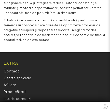
funcționare fiabilă și întreținere redusă. Datorită construcției
robuste și motoarelor performante, acestea permit prelucrarea
unor cantități mari de porumb într-un timp scurt.
O batoză de porumb reprezintă o investiție utilă pentru orice
fermier sau gospodar care dorește să optimizeze procesul de
pregătire a furajelor și depozitarea recoltei. Alegând modelul
potrivit, vei beneficia de randament crescut, economie de timp și
costuri reduse de exploatare.
EXTRA
Contact
Oferte speciale
Afiliere
Producători
Istoric comenzi
Hartă site
X