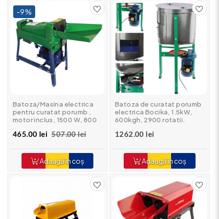
-9%
Batoza/Masina electrica
Batoza de curatat porumb
pentru curatat porumb ,
electrica Bocika, 1.5kW,
motor inclus, 1500 W, 800
600kgh, 2900 rotatii.
kg/h
batoza rapida, 45 litri
465.00 lei
507.00 lei
1262.00 lei
Ucraina
Adaugă în coș
Adaugă în coș