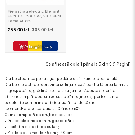
Fierastrau electric Elefant
EF2000, 2000W, 5100RPM,
Lama 40cm
255.00 lei
305.00 lei
Adaugă în coș
Se afişează de la 1 până la 5 din 5 (1 Pagini)
Drujbe electrice pentru gospodărie și utilizare profesională
Drujbele electrice reprezintă soluția ideală pentru tăierea lemnului
în gospodărie, grădină, atelier sau șantier. Acestea oferă o
utilizare simplă, costuri reduse de întreținere și performanțe
excelente pentru majoritatea lucrărilor de tăiere.
:contentReference[oaicite:0]{index=0}
Gama completă de drujbe electrice
• Drujbe electrice pentru gospodărie
• Fierăstraie electrice cu lanț
• Modele cu lame de 35 cm și 40 cm