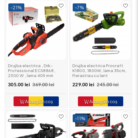
-21%
-7%
Drujba electrica , Drk-
Drujba electrica Procraft
Professional ECS8868 ,
K1800, 1800W, lama 35cm,
2300 W , lama 405 mm
Fierastrau cu lant
305.00 lei
369.00 lei
229.00 lei
245.00 lei
Adaugă în coș
Adaugă în coș
-11%