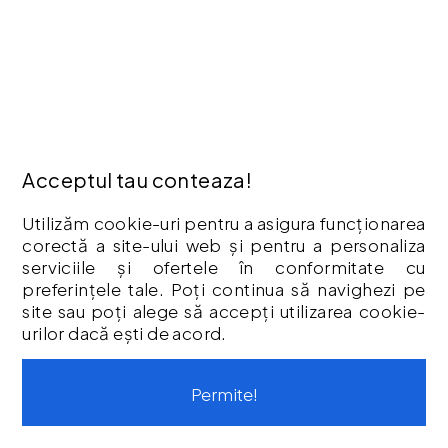
Politică De Confidențialitate
Retur
Garantia Produselor
Livrare
Politica Cookies
Termeni & Condiții
Acceptul tau conteaza!
Vouchere cadou
Istoric comenzi
Utilizăm cookie-uri pentru a asigura funcționarea
corectă a site-ului web și pentru a personaliza
CONTUL MEU
serviciile și ofertele în conformitate cu
Contul meu
preferințele tale. Poți continua să navighezi pe
site sau poți alege să accepți utilizarea cookie-
Istoric comenzi
urilor dacă ești de acord.
Listă Favorite
Newsletter
Permite!
Formular de retur
Formular de garanție