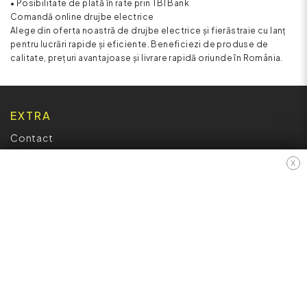
• Posibilitate de plată în rate prin TBI Bank
Comandă online drujbe electrice
Alege din oferta noastră de drujbe electrice și fierăstraie cu lanț
pentru lucrări rapide și eficiente. Beneficiezi de produse de
calitate, prețuri avantajoase și livrare rapidă oriunde în România.
EXTRA
Contact
Oferte speciale
X
Afiliere
Producători
Istoric comenzi
Hartă site
ANPC
INFORMAȚII
Cum Cumpăr ?