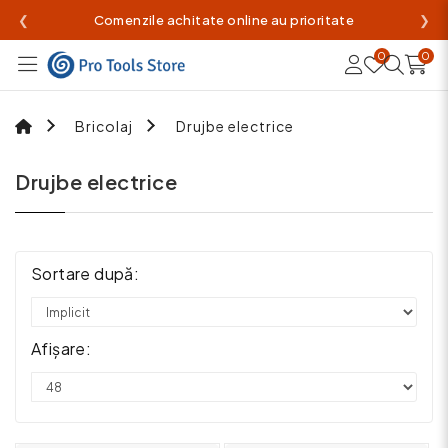
❮
Comenzile achitate online au prioritate
❯
0
0
Bricolaj
Drujbe electrice
Drujbe electrice
Sortare după:
Afișare: