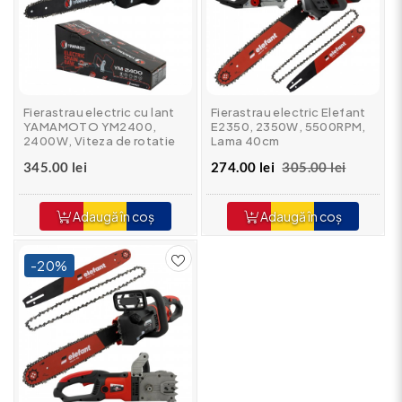
Fierastrau electric cu lant
Fierastrau electric Elefant
YAMAMOTO YM2400,
E2350, 2350W, 5500RPM,
2400W, Viteza de rotatie
Lama 40cm
14 m/s, Lama 40cm
345.00 lei
274.00 lei
305.00 lei
Adaugă în coș
Adaugă în coș
-20%