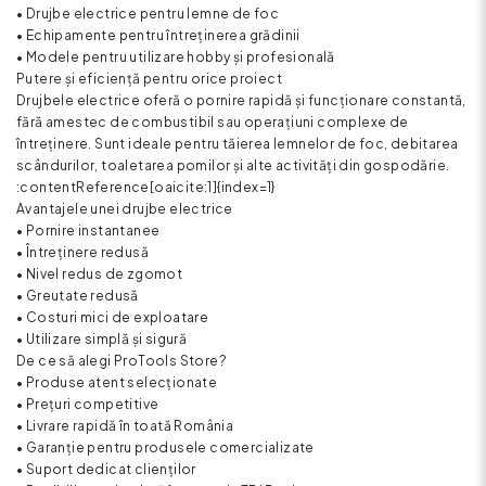
• Drujbe electrice pentru lemne de foc
• Echipamente pentru întreținerea grădinii
• Modele pentru utilizare hobby și profesională
Putere și eficiență pentru orice proiect
Drujbele electrice oferă o pornire rapidă și funcționare constantă,
fără amestec de combustibil sau operațiuni complexe de
întreținere. Sunt ideale pentru tăierea lemnelor de foc, debitarea
scândurilor, toaletarea pomilor și alte activități din gospodărie.
:contentReference[oaicite:1]{index=1}
Avantajele unei drujbe electrice
• Pornire instantanee
• Întreținere redusă
• Nivel redus de zgomot
• Greutate redusă
• Costuri mici de exploatare
• Utilizare simplă și sigură
De ce să alegi ProTools Store?
• Produse atent selecționate
• Prețuri competitive
• Livrare rapidă în toată România
• Garanție pentru produsele comercializate
• Suport dedicat clienților