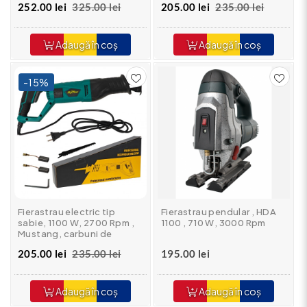
252.00 lei
325.00 lei
205.00 lei
235.00 lei
Adaugă în coș
Adaugă în coș
-15%
Fierastrau electric tip
Fierastrau pendular , HDA
sabie, 1100 W, 2700 Rpm ,
1100 , 710 W, 3000 Rpm
Mustang, carbuni de
rezerva, 220 V
205.00 lei
235.00 lei
195.00 lei
Adaugă în coș
Adaugă în coș