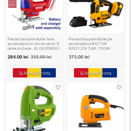
Fierastrau pendular fara
Fierastrau pendular pe
acumulator si incarcator, 5
acumulator ROTOR
lame incluse , ELGS208501,
RJS21,21V 3 Ah, 750W,
EMTOP - Profesional
3000 rot/min
284.00 lei
355.00 lei
375.00 lei
Adaugă în coș
Adaugă în coș