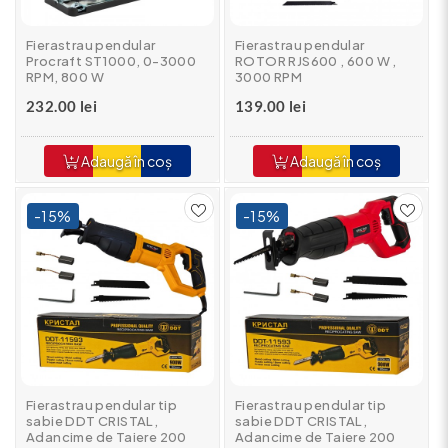
Fierastrau pendular
Fierastrau pendular
Procraft ST1000, 0-3000
ROTOR RJS600 , 600 W ,
RPM, 800 W
3000 RPM
232.00 lei
139.00 lei
Adaugă în coș
Adaugă în coș
-15%
-15%
Fierastrau pendular tip
Fierastrau pendular tip
sabie DDT CRISTAL,
sabie DDT CRISTAL,
Adancime de Taiere 200
Adancime de Taiere 200