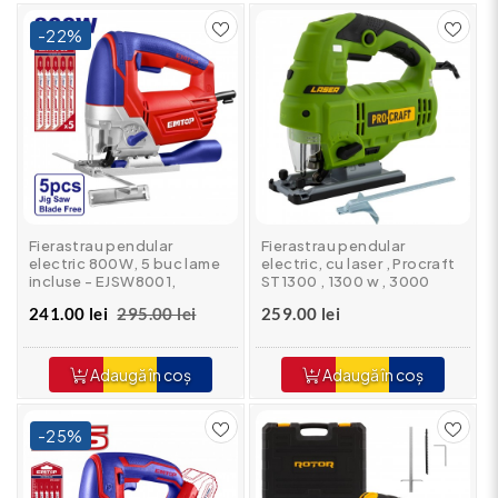
-22%
Fierastrau pendular
Fierastrau pendular
electric 800W, 5 buc lame
electric, cu laser , Procraft
incluse - EJSW8001,
ST1300 , 1300 w , 3000
EMTOP
Rpm
241.00 lei
295.00 lei
259.00 lei
Adaugă în coș
Adaugă în coș
-25%