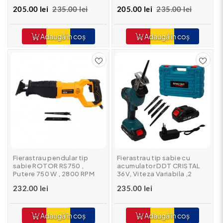
mm Lemn, 8mm Otel, 12mm
mm Lemn, 8mm Otel, 12mm
205.00 lei
235.00 lei
205.00 lei
235.00 lei
Aluminiu, 900 W, Viteza
Aluminiu, 900 W, Viteza
Variabila 3000 rpm,
Variabila 3000 rpm, ROSU
GALBEN
Adaugă în coș
Adaugă în coș
Fierastrau pendular tip
Fierastrau tip sabie cu
sabie ROTOR RS750 ,
acumulator DDT CRISTAL
Putere 750 W , 2800 RPM
36V, Viteza Variabila ,2
acumulatori + Incarcator
232.00 lei
235.00 lei
Adaugă în coș
Adaugă în coș