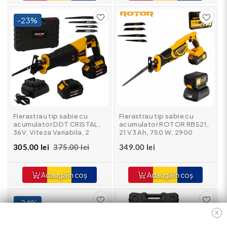
-23%
Fierastrau tip sabie cu
Fierastrau tip sabie cu
acumulator DDT CRISTAL,
acumulator ROTOR RBS21,
36V, Viteza Variabila, 2
21 V3 Ah, 750 W, 2900
acumulatori & Incarcator
rot/min
305.00 lei
375.00 lei
349.00 lei
Adaugă în coș
Adaugă în coș
-24%
X