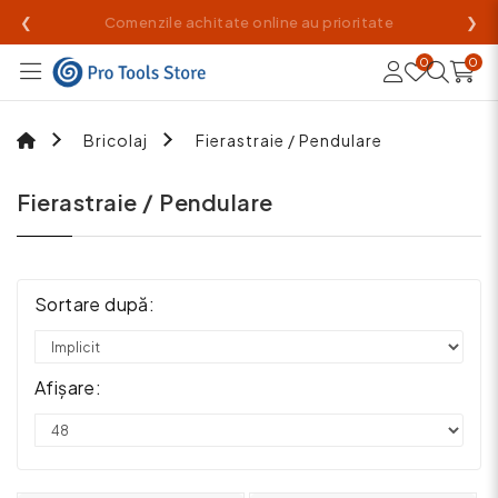
❮
Livrare rapidă din stoc propriu
❯
0
0
Bricolaj
Fierastraie / Pendulare
Fierastraie / Pendulare
Sortare după:
Afișare: