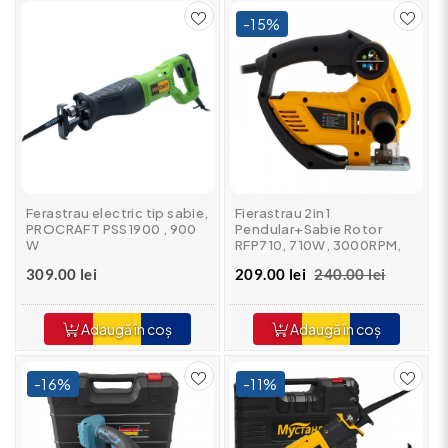
-15%
Ferastrau electric tip sabie,
Fierastrau 2in1
PROCRAFT PSS1900 , 900
Pendular+Sabie Rotor
W
RFP710, 710W, 3000RPM,
Taiere lemn 65mm, Taiere
309.00 lei
209.00 lei
240.00 lei
otel 8mm
Adaugă în coș
Adaugă în coș
-16%
-11%