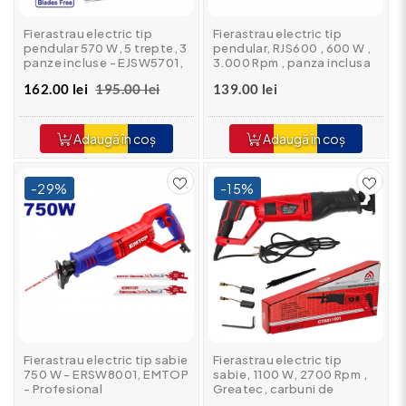
Fierastrau electric tip
Fierastrau electric tip
pendular 570 W, 5 trepte, 3
pendular, RJS600 , 600 W ,
panze incluse - EJSW5701,
3.000 Rpm , panza inclusa
EMTOP
162.00 lei
195.00 lei
139.00 lei
Adaugă în coș
Adaugă în coș
-29%
-15%
Fierastrau electric tip sabie
Fierastrau electric tip
750 W - ERSW8001, EMTOP
sabie, 1100 W, 2700 Rpm ,
- Profesional
Greatec, carbuni de
rezerva, 220 V