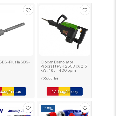
SDS-Plus la SDS-
Ciocan Demolator
Procraft PSH 2500 cu 2.5
kW, 48 J, 1400 bpm
Carbuni rezerva Accesorii
765.00 lei
daugă în coș
Adaugă în coș
-29%