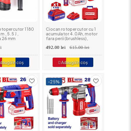
otopercutor 1180
Ciocan rotopercutor cu 1
m , 5.5 J ,
acumulator 4.0Ah, motor
a 26 mm
fara perii (brushless),
22mm, 2.0J, 3 burghie,
i
Emtop - Profesional
492.00 lei
615.00 lei
daugă în coș
Adaugă în coș
-25%