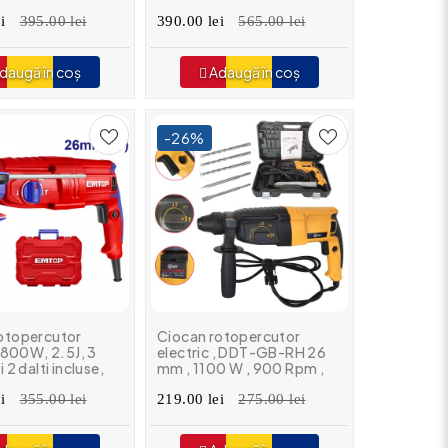
uncții, Ø26 mm, 2
lucru
ori 6Ah,
i
395.00 lei
390.00 lei
565.00 lei
r și Valiză
t
daugă în coș
Adaugă în coș
-26%
otopercutor
Ciocan rotopercutor
, 800W, 2.5J, 3
electric , DDT-GB-RH 26
 2 dalti incluse,
mm , 1100 W , 900 Rpm ,
transport -
dalta & spit , 3 burghie
1, EMTOP
i
355.00 lei
incluse
219.00 lei
275.00 lei