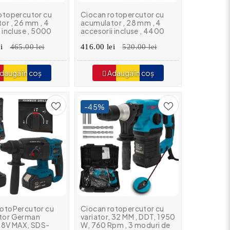
otopercutor cu
Ciocan rotopercutor cu
or , 26 mm , 4
acumulator , 28 mm , 4
 incluse , 5000
accesorii incluse , 4400
00 rpm , Brushless
bpm , 930 rpm , Brushless ,
i
465.00 lei
4.5 J
416.00 lei
520.00 lei
daugă în coș
Adaugă în coș
-45%
otoPercutor cu
Ciocan rotopercutor cu
tor German
variator, 32 MM , DDT, 1950
48V MAX, SDS-
W, 760 Rpm , 3 moduri de