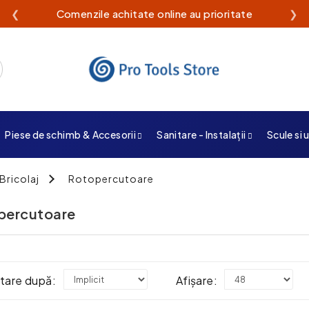
❮
Livrare rapidă din stoc propriu
❯
Piese de schimb & Accesorii
Sanitare - Instalații
Scule si 
Bricolaj
Rotopercutoare
percutoare
tare după:
Afișare: