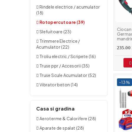
Rindele electrice / acumulator
(18)
Rotopercutoare (39)
Ciocan 
Slefuitoare (23)
German 
mandrin
Trimmere Electrice /
Accesor
Acumulator (22)
Rpm
235.00 
Troliu electric / Scripete (16)
Truse ppr / Accesorii (35)
Truse Scule Acumulator (52)
-13%
Vibrator beton (14)
Casa si gradina
Aeroterme & Calorifere (28)
Aparate de spalat (28)