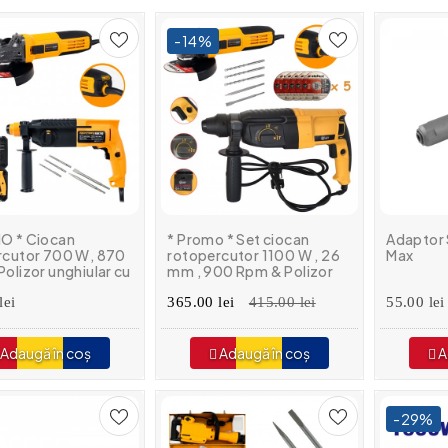
-14%
O * Ciocan
* Promo * Set ciocan
Adaptor 
rcutor 700 W, 870
rotopercutor 1100 W , 26
Max
olizor unghiular cu
mm , 900 Rpm & Polizor
r 800 W , 1100 Rpm
unghiular 800 W , cu
c metal
lei
variator , 11.000 Rpm
365.00 lei
415.00 lei
55.00 lei
Adaugă în coș
Adaugă în coș
A
-29%