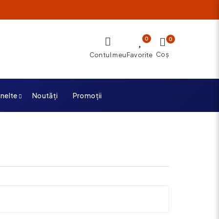
0
0
Coș
Contul meu
Favorite
unelte
Noutăți
Promoții