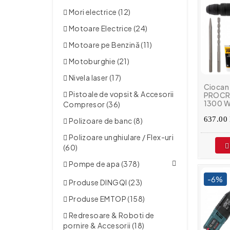
Mori electrice (12)
Motoare Electrice (24)
Motoare pe Benzină (11)
Motoburghie (21)
Nivela laser (17)
Ciocan
Pistoale de vopsit & Accesorii
PROCR
1300 W
Compresor (36)
637.00 
Polizoare de banc (8)
Polizoare unghiulare / Flex-uri
(60)
Pompe de apa (378)
-6%
Produse DINGQI (23)
Produse EMTOP (158)
Redresoare & Roboti de
pornire & Accesorii (18)