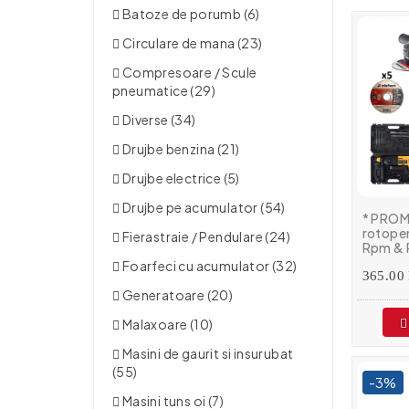
Batoze de porumb (6)
Circulare de mana (23)
Compresoare / Scule
pneumatice (29)
Diverse (34)
Drujbe benzina (21)
Drujbe electrice (5)
Drujbe pe acumulator (54)
* PROM
rotope
Fierastraie / Pendulare (24)
Rpm & P
variato
Foarfeci cu acumulator (32)
+ 5 dis
365.00 
Generatoare (20)
Malaxoare (10)
Masini de gaurit si insurubat
(55)
-3%
Masini tuns oi (7)