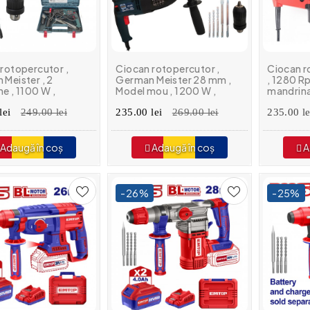
rotopercutor ,
Ciocan rotopercutor ,
Ciocan r
Meister , 2
German Meister 28 mm ,
, 1280 Rp
e , 1100 W ,
Model mou , 1200 W ,
mandrin
ii incluse , 1100
Accesorii incluse , 2
lei
249.00 lei
mandrine , 1300 rpm
235.00 lei
269.00 lei
235.00 le
Adaugă în coș
Adaugă în coș
A
-26%
-25%