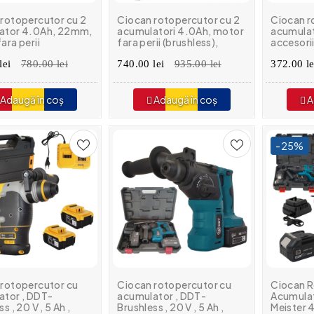
rotopercutor cu 2
Ciocan rotopercutor cu 2
Ciocan r
ator 4.0Ah, 22mm,
acumulatori 4.0Ah, motor
acumulat
ara perii
fara perii (brushless),
accesorii
ess), cutie de
28mm, 2.0 J, 3 burghie,
bpm , 11
ort - ELRH202287,
lei
780.00 lei
Emtop - Profesional
740.00 lei
935.00 lei
372.00 le
Adaugă în coș
Adaugă în coș
A
-25%
 rotopercutor cu
Ciocan rotopercutor cu
Ciocan R
ator , DDT-
acumulator , DDT-
Acumula
s , 20 V , 5 Ah ,
Brushless , 20 V , 5 Ah ,
Meister 