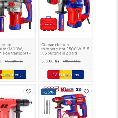
lectric
Ciocan electric
cutor 1600W,
rotopercutor, 1500 W, 5.5
tie de transport -
J, 3 burghie si 2 dalti
608, EMTOP
incluse, cutie de transport
i
695.00 lei
- ERHRP1502, EMTOP
384.00 lei
495.00 lei
daugă în coș
Adaugă în coș
-25%