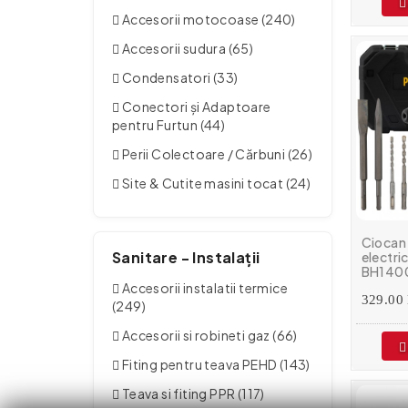
Accesorii motocoase (240)
Accesorii sudura (65)
Condensatori (33)
Conectori și Adaptoare
pentru Furtun (44)
Perii Colectoare / Cărbuni (26)
Site & Cutite masini tocat (24)
Ciocan
Sanitare - Instalații
electr
BH1400,
4000 b
Accesorii instalatii termice
incluse
329.00 
(249)
Accesorii si robineti gaz (66)
Fiting pentru teava PEHD (143)
Teava si fiting PPR (117)