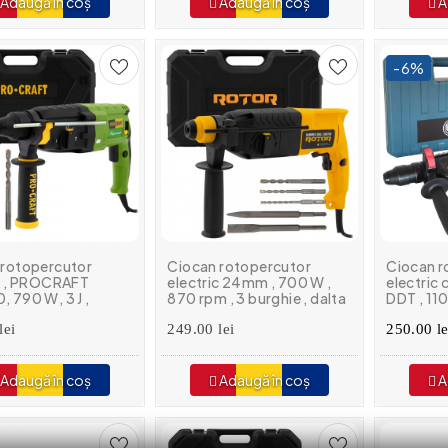
Adaugă în coș
Adaugă în coș
A
-6%
 rotopercutor
Ciocan rotopercutor
Ciocan r
ic , PROCRAFT
electric 24mm , 700 W ,
electric 
 790 W, 3 J ,
870 rpm , 3 burghie , dalta
DDT , 11
pm , accesorii
& spit , sds
900 Rp
lei
249.00 lei
250.00 le
Adaugă în coș
Adaugă în coș
A