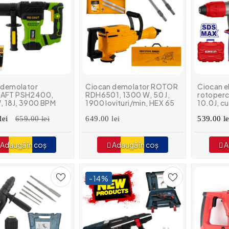
 demolator
Ciocan demolator ROTOR
Ciocan e
AFT PSH2400,
RDH6501, 1300 W, 50 J,
rotoper
, 18J, 3900 BPM
1900 lovituri/min, HEX 65
10.0J, cu
mm, cu spit, daltă și valiză
ERHRM1
lei
659.00 lei
649.00 lei
539.00 le
Adaugă în coș
Adaugă în coș
A
-14%