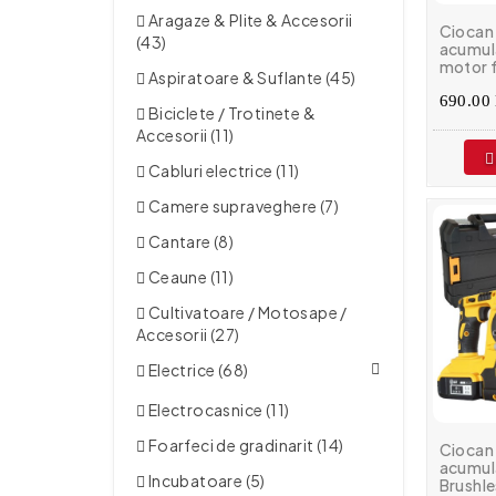
Aragaze & Plite & Accesorii
Ciocan 
(43)
acumul
motor f
Aspiratoare & Suflante (45)
(brushl
transp
690.00 
Biciclete / Trotinete &
EMTOP
Accesorii (11)
Cabluri electrice (11)
Camere supraveghere (7)
Cantare (8)
Ceaune (11)
Cultivatoare / Motosape /
Accesorii (27)
Electrice (68)
Electrocasnice (11)
Foarfeci de gradinarit (14)
Ciocan
acumul
Incubatoare (5)
Brushles