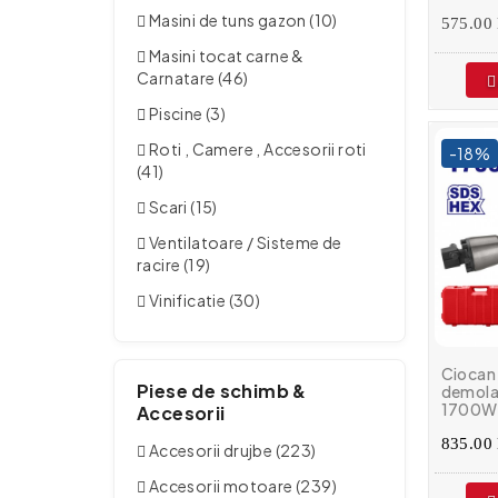
1100 R
Masini de tuns gazon (10)
, Model
575.00 
Masini tocat carne &
Carnatare (46)
Piscine (3)
Roti , Camere , Accesorii roti
-18%
(41)
Scari (15)
Ventilatoare / Sisteme de
racire (19)
Vinificatie (30)
Ciocan
Piese de schimb &
demola
1700W, 
Accesorii
incluse
1400 b
835.00 
Accesorii drujbe (223)
Profesi
Accesorii motoare (239)