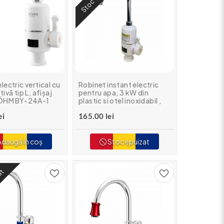
lectric vertical cu
Robinet instant electric
ivă tip L, afișaj
pentru apa, 3 kW din
BÖHM BY-24A-1
plastic si otel inoxidabil ,
MIXXUS Electra 110-E
ei
165.00 lei
daugă în coș
Stoc epuizat
at