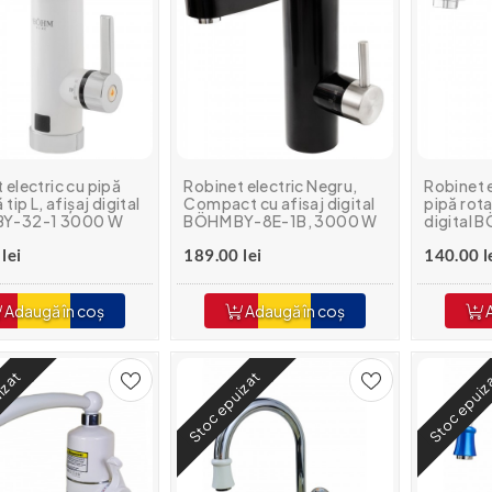
 electric cu pipă
Robinet electric Negru,
Robinet e
 tip L, afișaj digital
Compact cu afisaj digital
pipă rotat
BY-32-1 3000 W
BÖHM BY-8E-1B, 3000 W
digital 
lei
189.00 lei
140.00 l
Adaugă în coș
Adaugă în coș
A
izat
Stoc epuizat
Stoc epuiz