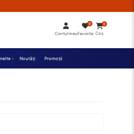
0
0
Coș
Contul meu
Favorite
unelte
Noutăți
Promoții
a