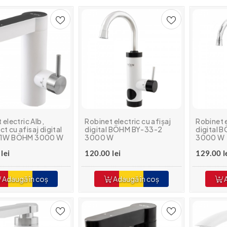
 electric Alb,
Robinet electric cu afișaj
Robinet e
 cu afisaj digital
digital BÖHM BY-33-2
digital 
-1W BÖHM 3000 W
3000 W
3000 W
lei
120.00 lei
129.00 l
Adaugă în coș
Adaugă în coș
A