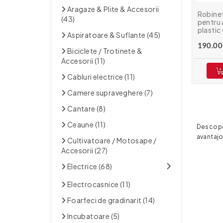
Aragaze & Plite & Accesorii
Robinet
(43)
pentru 
plastic 
Aspiratoare & Suflante (45)
MIXXUS
190.00 
Biciclete / Trotinete &
Accesorii (11)
Cabluri electrice (11)
Camere supraveghere (7)
Cantare (8)
Ceaune (11)
Descoper
avantajo
Cultivatoare / Motosape /
Accesorii (27)
Electrice (68)
Electrocasnice (11)
Foarfeci de gradinarit (14)
Incubatoare (5)