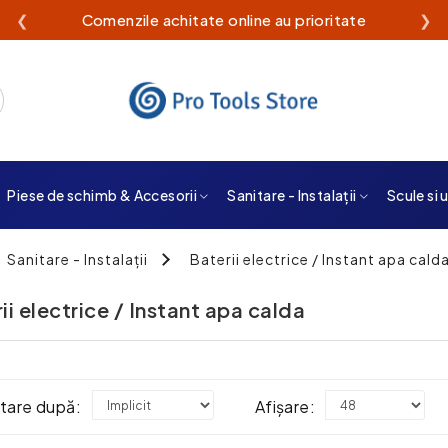
❮
Livrare rapidă din stoc propriu
❯
Piese de schimb & Accesorii
Sanitare - Instalații
Scule si 
Sanitare - Instalații
Baterii electrice / Instant apa cald
ii electrice / Instant apa calda
tare după:
Afișare: