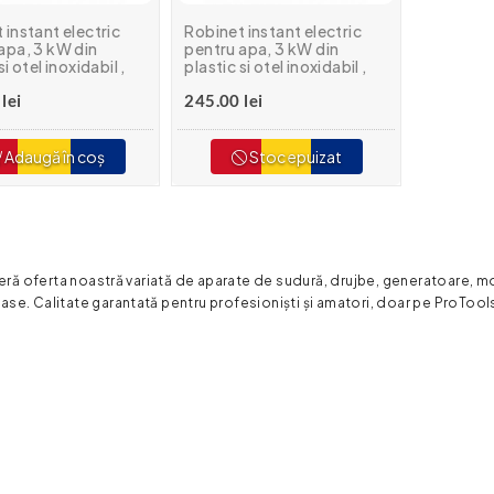
 instant electric
Robinet instant electric
apa, 3 kW din
pentru apa, 3 kW din
si otel inoxidabil ,
plastic si otel inoxidabil ,
 Electra 340-E
MIXXUS Electra 340-ES
lei
245.00 lei
Adaugă în coș
Stoc epuizat
ă oferta noastră variată de aparate de sudură, drujbe, generatoare, mo
ase. Calitate garantată pentru profesioniști și amatori, doar pe ProTool