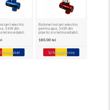
nstant electric
Robinet instant electric
pa, 3 kW din
pentru apa, 3 kW din
 otel inoxidabil ,
plastic si otel inoxidabil ,
lectra 240-E Blue
MIXXUS Electra 240-E Red
ei
180.00 lei
Stoc epuizat
Adaugă în coș