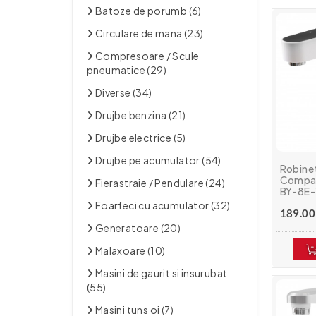
Batoze de porumb (6)
Circulare de mana (23)
Compresoare / Scule
pneumatice (29)
Diverse (34)
Drujbe benzina (21)
Drujbe electrice (5)
Drujbe pe acumulator (54)
Robinet
Compact
Fierastraie / Pendulare (24)
BY-8E
Foarfeci cu acumulator (32)
189.00 
Generatoare (20)
Malaxoare (10)
Masini de gaurit si insurubat
(55)
Masini tuns oi (7)