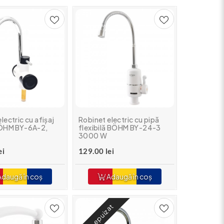
lectric cu afișaj
Robinet electric cu pipă
BÖHM BY-6A-2,
flexibilă BÖHM BY-24-3
3000 W
ei
129.00 lei
daugă în coș
Adaugă în coș
Stoc epuizat