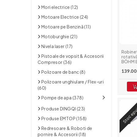
Mori electrice (12)
Motoare Electrice (24)
Motoare pe Benzină (11)
Motoburghie (21)
Nivela laser (17)
Robinet
Pistoale de vopsit & Accesorii
rotativă
BÖHM 
Compresor (36)
139.00 
Polizoare de banc (8)
Polizoare unghiulare / Flex-uri
(60)
Pompe de apa (378)
Stoc epu
Produse DINGQI (23)
Produse EMTOP (158)
Redresoare & Roboti de
pornire & Accesorii (18)