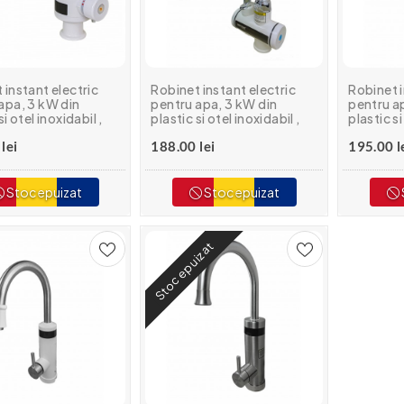
 instant electric
Robinet instant electric
Robinet i
apa, 3 kW din
pentru apa, 3 kW din
pentru a
si otel inoxidabil ,
plastic si otel inoxidabil ,
plastic si
 Electra 120-E
MIXXUS Electra 240-E
MIXXUS E
lei
188.00 lei
195.00 l
Stoc epuizat
Stoc epuizat
Stoc epuizat