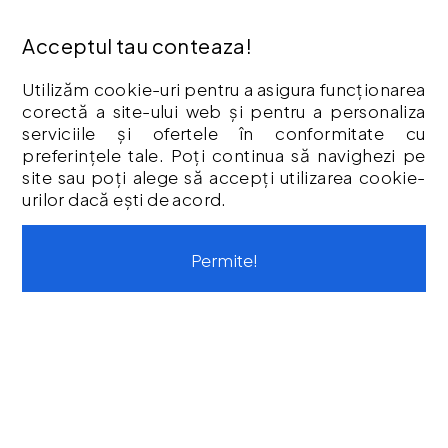
Istoric comenzi
Acceptul tau conteaza!
Hartă site
ANPC
Utilizăm cookie-uri pentru a asigura funcționarea
corectă a site-ului web și pentru a personaliza
INFORMAȚII
serviciile și ofertele în conformitate cu
Cum Cumpăr ?
preferințele tale. Poți continua să navighezi pe
site sau poți alege să accepți utilizarea cookie-
Politică De Confidențialitate
urilor dacă ești de acord.
Retur
Garantia Produselor
Permite!
Livrare
Politica Cookies
Termeni & Condiții
Vouchere cadou
Istoric comenzi
CONTUL MEU
Contul meu