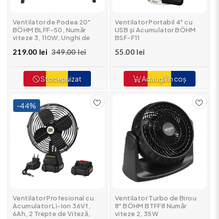
Ventilator de Podea 20"
Ventilator Portabil 4" cu
BÖHM BLFF-50, Număr
USB și Acumulator BÖHM
viteze 3, 110W, Unghi de
BSF-F11
înclinare reglabil
219.00 lei
349.00 lei
55.00 lei
Stoc epuizat
Adaugă în coș
-44%
Ventilator Profesional cu
Ventilator Turbo de Birou
Acumulator Li-Ion 36Vf,
8" BÖHM BTFF8 Număr
6Ah, 2 Trepte de Viteză,
viteze 2, 35W