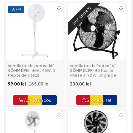
Stoc epuizat
-67%
Ventilator de podea 16"
Ventilator de Podea 16"
BÖHM BFD-40A, 45W, 3
BÖHM BLFF-40 Număr
trepte de viteză
viteze 3 ,90W, Unghi de
înclinare reglabil
99.00 lei
165.00 lei
238.00 lei
Adaugă în coș
Stoc epuizat