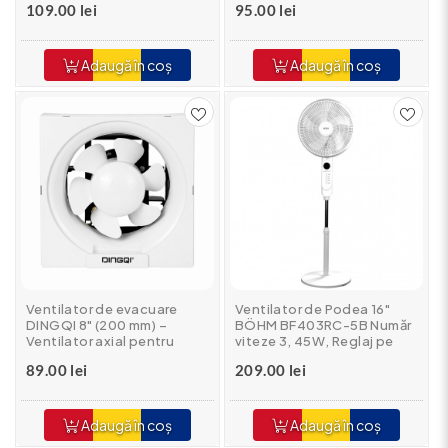
109.00 lei
95.00 lei
de aer
Adaugă în coș
Adaugă în coș
Ventilator de evacuare
Ventilator de Podea 16"
DINGQI 8" (200 mm) –
BÖHM BF403RC-5B Număr
Ventilator axial pentru
viteze 3, 45W, Reglaj pe
perete și tavan, debit mare
inaltime pana la 125 cm,
89.00 lei
209.00 lei
de aer
Functie de oscilatie 75°
Adaugă în coș
Adaugă în coș