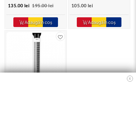
German Meister, 8 "
135.00 lei
195.00 lei
105.00 lei
Adaugă în coș
Adaugă în coș
X
Ventilator Turn 32" BÖHM
BH870RC, Număr viteze: 3,
45W, Indicator LED,
Telecomanda inclusa
249.00 lei
Adaugă în coș