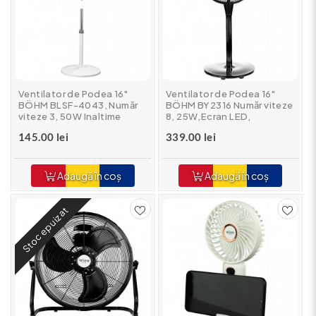
Ventilator de Podea 16"
Ventilator de Podea 16"
BÖHM BLSF-4043, Număr
BÖHM BY2316 Număr viteze
viteze 3, 50W Inaltime
8, 25W,Ecran LED,
reglabila pana la 125 cm
telecomanda
145.00 lei
339.00 lei
Adaugă în coș
Adaugă în coș
Stoc epuizat