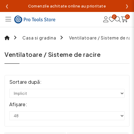
❮
Comenzile achitate online au prioritate
❯
0
0
Casa si gradina
Ventilatoare / Sisteme de rac
Ventilatoare / Sisteme de racire
Sortare după:
Afișare: