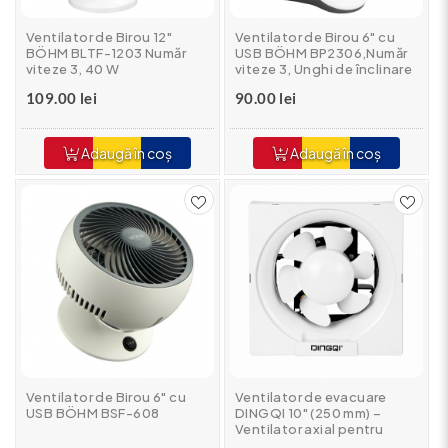
Ventilator de Birou 12"
Ventilator de Birou 6" cu
BÖHM BLTF-1203 Număr
USB BÖHM BP2306,Număr
viteze 3, 40 W
viteze 3, Unghi de înclinare
60°
109.00 lei
90.00 lei
Adaugă în coș
Adaugă în coș
Ventilator de Birou 6" cu
Ventilator de evacuare
USB BÖHM BSF-608
DINGQI 10" (250 mm) –
Ventilator axial pentru
perete și tavan, debit mare