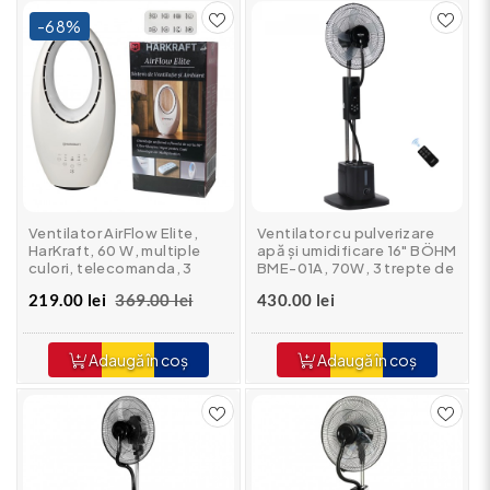
-68%
Ventilator AirFlow Elite,
Ventilator cu pulverizare
HarKraft, 60 W, multiple
apă și umidificare 16" BÖHM
culori, telecomanda, 3
BME-01A, 70W, 3 trepte de
trepte viteza, temporizator
viteză, 3 moduri ventilare
219.00 lei
369.00 lei
430.00 lei
Adaugă în coș
Adaugă în coș