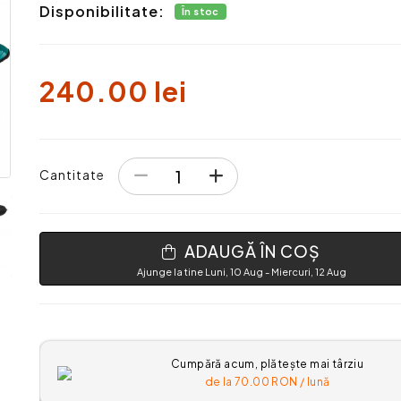
Disponibilitate:
În stoc
240.00 lei
Cantitate
ADAUGĂ ÎN COȘ
Ajunge la tine Luni, 10 Aug - Miercuri, 12 Aug
Cumpără acum, plătește mai târziu
de la
70.00
RON / lună