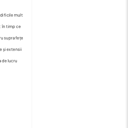
dificile mult
: în timp ce
tru suprafețe
e și extensii
a de lucru