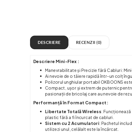
DESCRIERE
RECENZII (0)
Descriere Mini-Flex :
Manevrabilitate și Precizie fără Cabluri: 
Ai nevoie de o tăiere rapidă într-un colț îngu
Polizorul unghiular portabil OKBOONS este u
Compact, ușor și extrem de puternic pentru d
pasionații de bricolaj care au nevoie de rezu
Performanță în Format Compact:
Libertate Totală Wireless
: Funcționează 
plastic fără a fi încurcat de cabluri.
Sistem cu 2 Acumulatori
: Pachetul includ
utilizezi unul, celălalt este la încărcat.