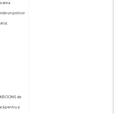
toarea
unde un polizor
atul,
na OKBOONS de
ară pentru a