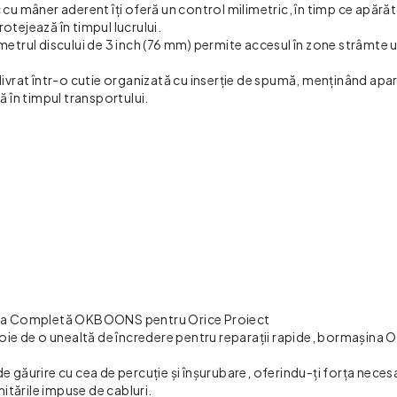
cu mâner aderent îți oferă un control milimetric, în timp ce apără
otejează în timpul lucrului.
ametrul discului de 3 inch (76 mm) permite accesul în zone strâmte 
 livrat într-o cutie organizată cu inserție de spumă, menținând apar
tă în timpul transportului.
usa Completă OKBOONS pentru Orice Proiect
nevoie de o unealtă de încredere pentru reparații rapide, bormași
găurire cu cea de percuție și înșurubare, oferindu-ți forța neces
imitările impuse de cabluri.