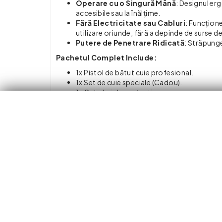
Operare cu o Singură Mână
: Designul erg
accesibile sau la înălțime.
Fără Electricitate sau Cabluri
: Funcțione
utilizare oriunde, fără a depinde de surse d
Putere de Penetrare Ridicată
: Străpunge
Pachetul Complet Include:
1x Pistol de bătut cuie profesional.
1x Set de cuie speciale (Cadou).
1x Ochelari de protecție.
1x Perie de curățare și accesorii de menten
1x Valiză de transport și depozitare.
Detalii Tehnice :
Material Dispozitiv : Oțel inoxidabil și ABS 
Suprafețe Compatibile : Beton, Cărămidă, 
Lungime Dispozitiv : Aproximativ 33 cm
Nivel Zgomot : Redus (sistem de amortizare
Greutate : Aproximativ 0.6 kg (ușor de man
Mod Operare : Manual (prin percuție)