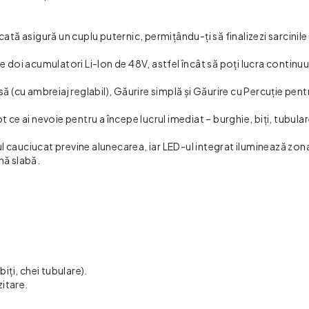
cată asigură un cuplu puternic, permițându-ți să finalizezi sarcinile 
e doi acumulatori Li-Ion de 48V, astfel încât să poți lucra continuu
să (cu ambreiaj reglabil), Găurire simplă și Găurire cu Percuție pen
ot ce ai nevoie pentru a începe lucrul imediat – burghie, biți, tubular
l cauciucat previne alunecarea, iar LED-ul integrat iluminează zon
nă slabă.
biți, chei tubulare).
itare.