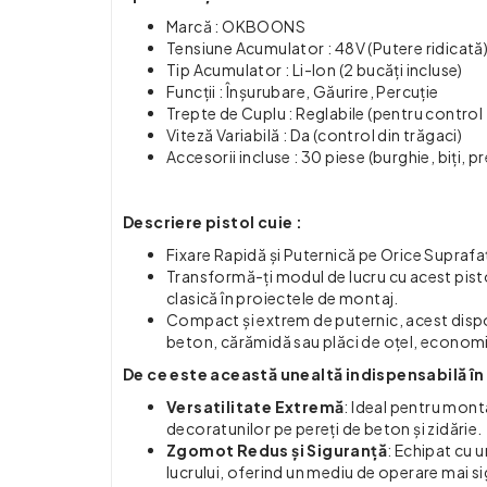
Marcă : OKBOONS
Tensiune Acumulator : 48V (Putere ridicată
Tip Acumulator : Li-Ion (2 bucăți incluse)
Funcții : Înșurubare, Găurire, Percuție
Trepte de Cuplu : Reglabile (pentru control 
Viteză Variabilă : Da (control din trăgaci)
Accesorii incluse : 30 piese (burghie, biți, pr
Descriere pistol cuie :
Fixare Rapidă și Puternică pe Orice Suprafaț
Transformă-ți modul de lucru cu acest pisto
clasică în proiectele de montaj.
Compact și extrem de puternic, acest dispoz
beton, cărămidă sau plăci de oțel, economis
De ce este această unealtă indispensabilă în
Versatilitate Extremă
: Ideal pentru monta
decoratunilor pe pereți de beton și zidărie.
Zgomot Redus și Siguranță
: Echipat cu 
lucrului, oferind un mediu de operare mai si