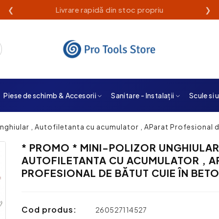
❮
Livrare rapidă din stoc propriu
❯
Piese de schimb & Accesorii
Sanitare - Instalații
Scule si 
nghiular , Autofiletanta cu acumulator , AParat Profesional d
* PROMO * MINI-POLIZOR UNGHIULAR
AUTOFILETANTA CU ACUMULATOR , A
PROFESIONAL DE BĂTUT CUIE ÎN BETO
Cod produs:
260527114527