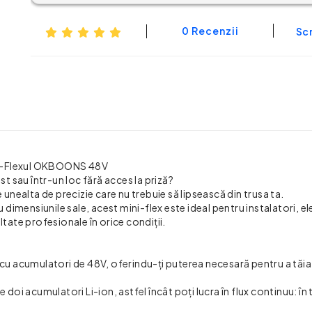
0 Recenzii
Scr
Mini-Flexul OKBOONS 48V
st sau într-un loc fără acces la priză?
nealta de precizie care nu trebuie să lipsească din trusa ta.
imensiunile sale, acest mini-flex este ideal pentru instalatori, ele
ltate profesionale în orice condiții.
cu acumulatori de 48V, oferindu-ți puterea necesară pentru a tăia 
e doi acumulatori Li-ion, astfel încât poți lucra în flux continuu: în