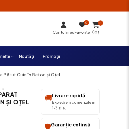
0
0
Coș
Contul meu
Favorite
unelte
Noutăți
Promoții
e Bătut Cuie în Beton și Oțel
 ,
PARAT
Livrare rapidă
🚚
N ȘI OȚEL
Expediem comenzile în
1-3 zile.
Garanție extinsă
🛡️