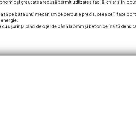
onomic și greutatea redusă permit utilizarea facilă, chiar și în locu
ază pe baza unui mecanism de percuție precis, ceea ce îl face port
e energie.
 cu ușurință plăci de oțel de până la 3mm și beton de înaltă densit
anță.
ranforsat
Oțel (până la 3mm), Aluminiu
 integrat)
evrat)