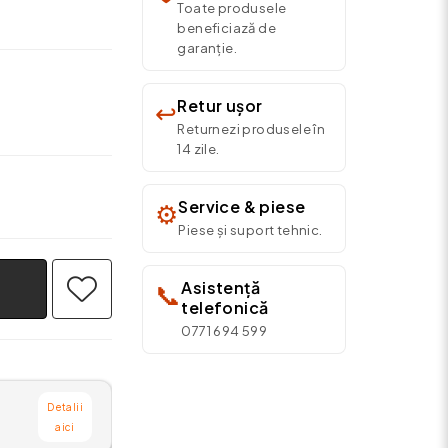
Toate produsele
beneficiază de
garanție.
Retur ușor
↩️
Returnezi produsele în
14 zile.
Service & piese
⚙️
Piese și suport tehnic.
Asistență
📞
telefonică
0771 694 599
Detalii
aici