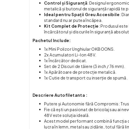
Control și Siguranță
: Designul ergonomic 
metalică și butonul de siguranță rapidă te pr
Ideal pentru Spații Greu Accesibile
: Di
standard nu ar putea încăpea.
Kit Complet de Protecție
: Produsul este
încărcătorul și discurile în siguranță absolu
Pachetul Include:
1x Mini Polizor Unghiular OKBOONS.
2x Acumulatori Li-Ion 48V.
1x Încărcător dedicat.
Set de 2 Discuri de tăiere (3 inch / 76 mm).
1x Apărătoare de protecție metalică.
1x Cutie de transport cu inserție de spumă.
Descriere Autofiletanta :
Putere și Autonomie fără Compromis: Tr
Fie că ești un pasionat de bricolaj sau ai 
48V este soluția ideală.
Acest model performant combină funcția de 
lucra în lemn, metal sau zidărie, totul fără l