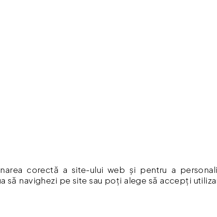
lar ROTOR
Presostat electronic pentru
Filtru de aer c
0W, Disc 230
apa reglabil, BAR-EPC4,
narea corectă a site-ului web și pentru a personaliza
 Motor cu
esional pentru
a să navighezi pe site sau poți alege să accepți utiliz
155.00 lei
14.00 lei
re Metal, Beton
 în coș
Adaugă în coș
Adaug