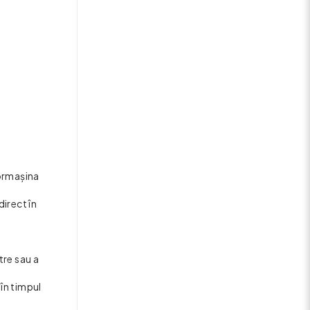
bormașina
irect în
tre sau a
în timpul