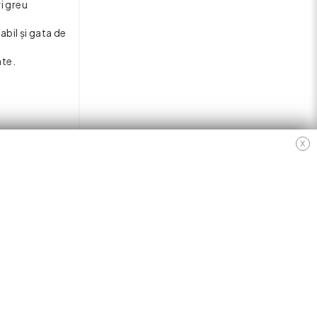
ri greu
abil și gata de
ate.
X