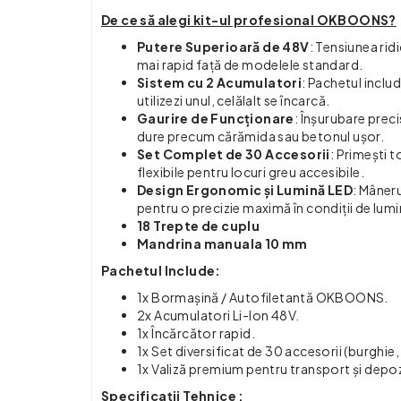
De ce să alegi kit-ul profesional OKBOONS?
Putere Superioară de 48V
: Tensiunea ridi
mai rapid față de modelele standard.
Sistem cu 2 Acumulatori
: Pachetul includ
utilizezi unul, celălalt se încarcă.
Gaurire de Funcționare
: Înșurubare preci
dure precum cărămida sau betonul ușor.
Set Complet de 30 Accesorii
: Primești t
flexibile pentru locuri greu accesibile.
Design Ergonomic și Lumină LED
: Mâneru
pentru o precizie maximă în condiții de lumi
18 Trepte de cuplu
Mandrina manuala 10 mm
Pachetul Include:
1x Bormașină / Autofiletantă OKBOONS.
2x Acumulatori Li-Ion 48V.
1x Încărcător rapid.
1x Set diversificat de 30 accesorii (burghie, 
1x Valiză premium pentru transport și depoz
Specificații Tehnice :