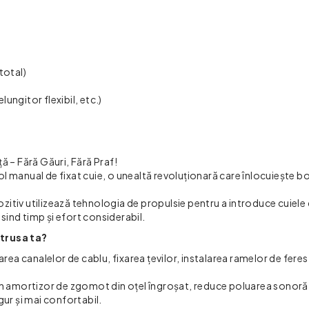
)
total)
elungitor flexibil, etc.)
ă – Fără Găuri, Fără Praf!
l manual de fixat cuie, o unealtă revoluționară care înlocuiește 
itiv utilizează tehnologia de propulsie pentru a introduce cuiele d
ind timp și efort considerabil.
 trusa ta?
rea canalelor de cablu, fixarea țevilor, instalarea ramelor de feres
un amortizor de zgomot din oțel îngroșat, reduce poluarea sonoră 
gur și mai confortabil.