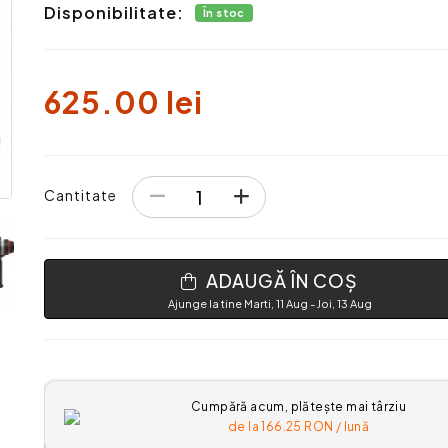
Disponibilitate:
În stoc
625.00 lei
Cantitate
ADAUGĂ ÎN COȘ
Ajunge la tine Marti, 11 Aug - Joi, 13 Aug
Cumpără acum, plătește mai târziu
de la
166.25
RON / lună