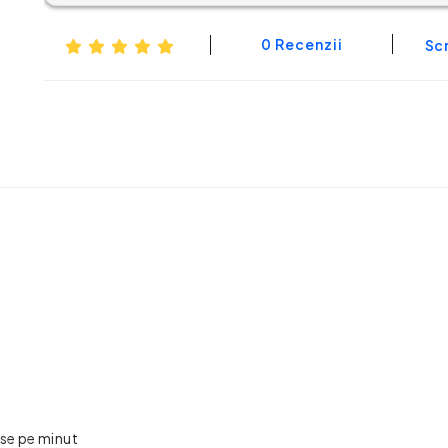
0 Recenzii
Scr
rse pe minut