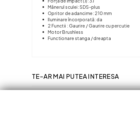
Forța de impact (J): 3J
Mânerul sculei: SDS-plus
Opritor de adancime: 210 mm
Iluminare încorporată: da
2 Functii : Gaurire / Gaurire cu percutie
Motor Brushless
Functionare stanga / dreapta
TE-AR MAI PUTEA INTERESA
Sale