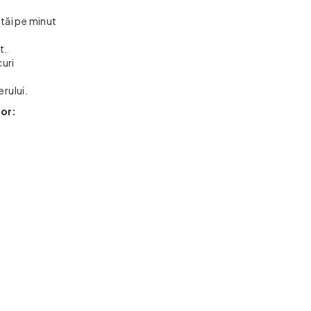
tăi pe minut
t.
curi
rului.
tor:
: