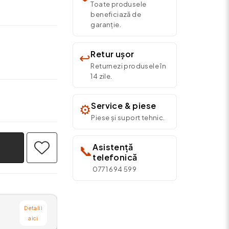
Toate produsele
beneficiază de
garanție.
Retur ușor
↩️
Returnezi produsele în
14 zile.
Service & piese
⚙️
Piese și suport tehnic.
Asistență
📞
telefonică
0771 694 599
Detalii
aici