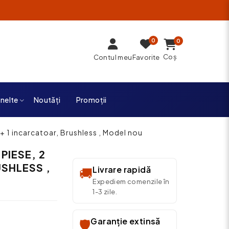
0
0
Coș
Contul meu
Favorite
unelte
Noutăți
Promoții
+ 1 incarcatoar, Brushless , Model nou
PIESE, 2
SHLESS ,
Livrare rapidă
🚚
Expediem comenzile în
1-3 zile.
Garanție extinsă
🛡️