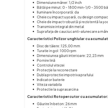
Dimensiune mâner: 1/2 inch
Bătăi pe minut: 0 - 1800 min-1/0 - 3500 bă
Iluminare încorporată: da
Cheie cu impact ușoară, cu design compac
Cheie de impact robustă și rezistentă la șo
Transmisie integral din metal
Suprafața de cauciuc anti-alunecare a mâne
Caracteristici Polizor unghiular cu acumula
Disc de tăiere: 125,00 mm
Turatie in gol: 1000 rpm
Dimensiunea găurii interioare: 22,23 mm
Pornire lină
Controlul vitezei
Protecție la reconectare
Dubla protectie impotriva prafului
Indicator baterie
Viteza variabila
Protectie la suprasarcina
Caracteristici Rotopercutor cu acumulator
Găurire în beton: 26 mm