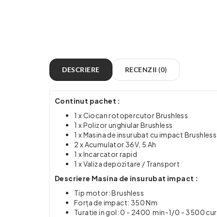
DESCRIERE
RECENZII (0)
Continut pachet :
1 x Ciocan rotopercutor Brushless
1 x Polizor unghiular Brushless
1 x Masina de insurubat cu impact Brushless
2 x Acumulator 36V, 5 Ah
1 x Incarcator rapid
1 x Valiza depozitare / Transport
Descriere Masina de insurubat
impact :
Tip motor: Brushless
Forța de impact: 350 Nm
Turatie in gol: 0 - 2400 min-1/0 - 3500 cu