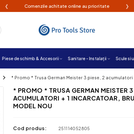
❮
Comenzile achitate online au prioritate
❯
Piese de schimb & Accesorii
Sanitare - Instalații
Scule si 
* Promo * Trusa German Meister 3 piese, 2 acumulatori 
* PROMO * TRUSA GERMAN MEISTER 3 
ACUMULATORI + 1 INCARCATOAR, BRU
MODEL NOU
Cod produs:
251114052805