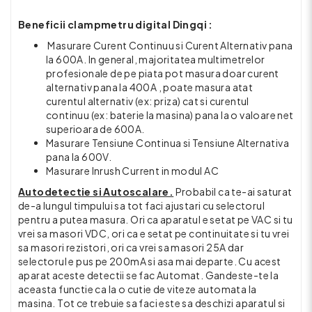
Beneficii clampmetru digital Dingqi :
Masurare Curent Continuu si Curent Alternativ pana
la 600A. In general, majoritatea multimetrelor
profesionale de pe piata pot masura doar curent
alternativ pana la 400A , poate masura atat
curentul alternativ (ex: priza) cat si curentul
continuu (ex: baterie la masina) pana la o valoare net
superioara de 600A.
Masurare Tensiune Continua si Tensiune Alternativa
pana la 600V.
Masurare Inrush Current in modul AC
Autodetectie si Autoscalare.
Probabil ca te-ai saturat
de-a lungul timpului sa tot faci ajustari cu selectorul
pentru a putea masura. Ori ca aparatul e setat pe VAC si tu
vrei sa masori VDC, ori ca e setat pe continuitate si tu vrei
sa masori rezistori, ori ca vrei sa masori 25A dar
selectorul e pus pe 200mA si asa mai departe. Cu acest
aparat aceste detectii se fac Automat. Gandeste-te la
aceasta functie ca la o cutie de viteze automata la
masina. Tot ce trebuie sa faci este sa deschizi aparatul si