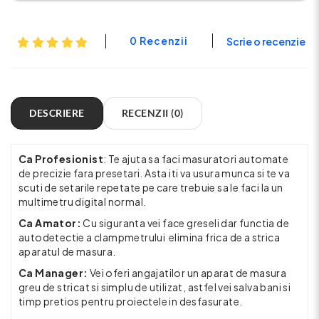
0 Recenzii
Scrie o recenzie
DESCRIERE
RECENZII (0)
Ca Profesionist
: Te ajuta sa faci masuratori automate
de precizie fara presetari. Asta iti va usura munca si te va
scuti de setarile repetate pe care trebuie sa le faci la un
multimetru digital normal.
Ca Amator:
Cu siguranta vei face greseli dar functia de
autodetectie a clampmetrului elimina frica de a strica
aparatul de masura.
Ca Manager:
Vei oferi angajatilor un aparat de masura
greu de stricat si simplu de utilizat, astfel vei salva bani si
timp pretios pentru proiectele in desfasurate.