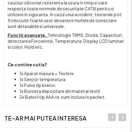
cauciuc siliconat rezistenta la uzura in timp si care
respecta toate normele de securitate CATIII pentru o
utilizare in siguranta. In cazul unui accident, testerele pot
fi inlocuite foarte usor deoarece mufele de conectare
sunt detasabile si universale.
Functii avansate.
Tehnologie TRMS, Dioda, Capacitori,
detectarea Frecventei, Temperatura, Display LCD luminat
si color, Hold etc.
Ce contine cutia?
1x Aparat masura + Testere
1x Senzor temperatura
1x Funie tip breloc
1x Borseta depozitare din material textil
2x Baterii tip AAA ce sunt incluse in pachet.
TE-AR MAI PUTEA INTERESA