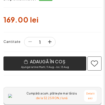
169.00 lei
Cantitate
ADAUGĂ ÎN COȘ
Ajunge la tine Marti, 11 Aug - Joi, 13 Aug
Cumpără acum, plătește mai târziu
Detalii
de la
52.25
RON / lună
aici