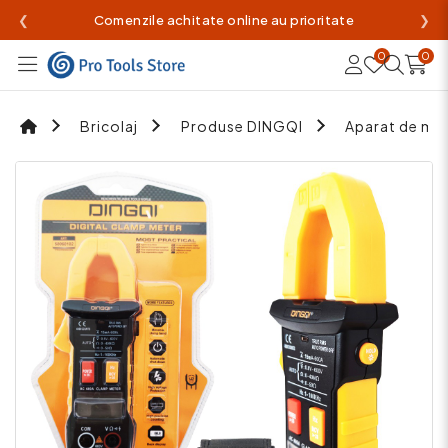
❮
Comenzile achitate online au prioritate
❯
0
0
Bricolaj
Produse DINGQI
Aparat de mas