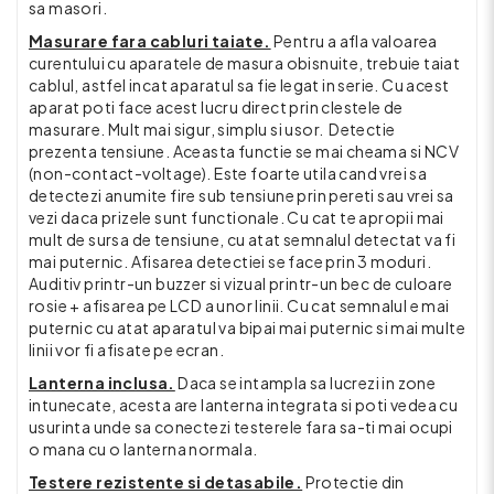
sa masori.
Masurare fara cabluri taiate.
Pentru a afla valoarea
curentului cu aparatele de masura obisnuite, trebuie taiat
cablul, astfel incat aparatul sa fie legat in serie. Cu acest
aparat poti face acest lucru direct prin clestele de
masurare. Mult mai sigur, simplu si usor. Detectie
prezenta tensiune. Aceasta functie se mai cheama si NCV
(non-contact-voltage). Este foarte utila cand vrei sa
detectezi anumite fire sub tensiune prin pereti sau vrei sa
vezi daca prizele sunt functionale. Cu cat te apropii mai
mult de sursa de tensiune, cu atat semnalul detectat va fi
mai puternic. Afisarea detectiei se face prin 3 moduri.
Auditiv printr-un buzzer si vizual printr-un bec de culoare
rosie + afisarea pe LCD a unor linii. Cu cat semnalul e mai
puternic cu atat aparatul va bipai mai puternic si mai multe
linii vor fi afisate pe ecran.
Lanterna inclusa.
Daca se intampla sa lucrezi in zone
intunecate, acesta are lanterna integrata si poti vedea cu
usurinta unde sa conectezi testerele fara sa-ti mai ocupi
o mana cu o lanterna normala.
Testere rezistente si detasabile.
Protectie din