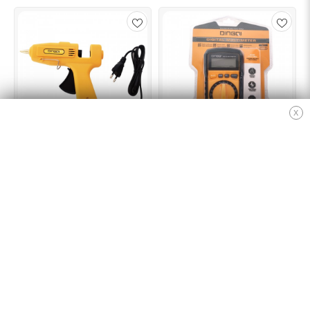
X
Pistol de lipit electric , cu
Aparat de masura digital ,
bacheta silicon , DINGQI-
Multimetru , DINGQI-
124060 , 60 W
EF0102
45.00 lei
114.00 lei
Adaugă în coș
Adaugă în coș
EXTRA