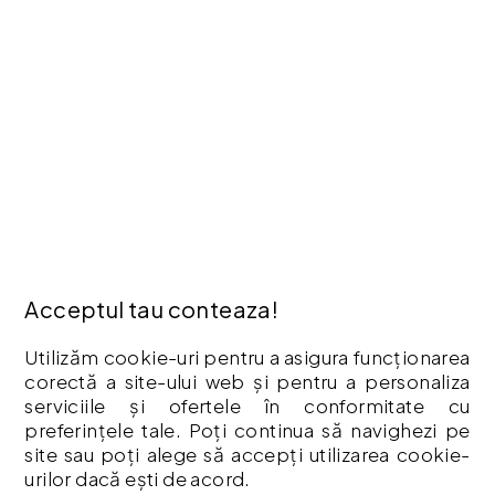
Contact
Oferte speciale
Afiliere
Producători
Istoric comenzi
Hartă site
ANPC
INFORMAȚII
Cum Cumpăr ?
Acceptul tau conteaza!
Politică De Confidențialitate
Utilizăm cookie-uri pentru a asigura funcționarea
Retur
corectă a site-ului web și pentru a personaliza
Garantia Produselor
serviciile și ofertele în conformitate cu
Livrare
preferințele tale. Poți continua să navighezi pe
Politica Cookies
site sau poți alege să accepți utilizarea cookie-
urilor dacă ești de acord.
Termeni & Condiții