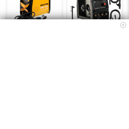
X
Aparat de sudură cu sarma
Aparat de sudura Inverter
si electrod MIG, MMA, TIG ,
,MIG/MMA DDT
LCD Color ROTOR MMLT-
PROFESIONAL cu Electrozi
290A, 3.6 kW, 290 A
si Sarma, 220 V, 350 Amp
329.00 lei
369.00 lei
585.00 lei
Adaugă în coș
Adaugă în coș
EXTRA
Contact
Oferte speciale
Afiliere