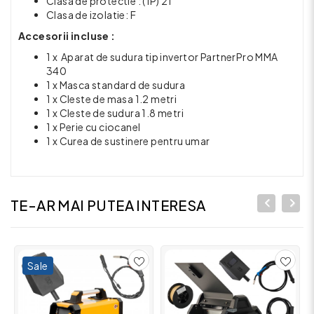
Clasa de protectie : ( IP) 21
Clasa de izolatie: F
Accesorii incluse :
1 x Aparat de sudura tip invertor PartnerPro MMA
340
1 x Masca standard de sudura
1 x Cleste de masa 1.2 metri
1 x Cleste de sudura 1.8 metri
1 x Perie cu ciocanel
1 x Curea de sustinere pentru umar
TE-AR MAI PUTEA INTERESA
Sale