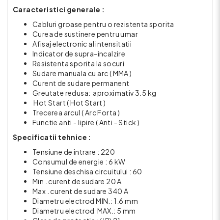
Caracteristici generale :
Cabluri groase pentru o rezistenta sporita
Curea de sustinere pentru umar
Afisaj electronic al intensitatii
Indicator de supra-incalzire
Resistenta sporita la socuri
Sudare manuala cu arc ( MMA )
Curent de sudare permanent
Greutate redusa: aproximativ 3.5 kg
Hot Start ( Hot Start )
Trecerea arcul ( Arc Forta )
Functie anti - lipire ( Anti - Stick )
Specificatii tehnice :
Tensiune de intrare : 220
Consumul de energie : 6 kW
Tensiune deschisa circuitului : 60
Min . curent de sudare 20 A
Max . curent de sudare 340 A
Diametru electrod MIN.: 1.6 mm
Diametru electrod MAX.: 5 mm