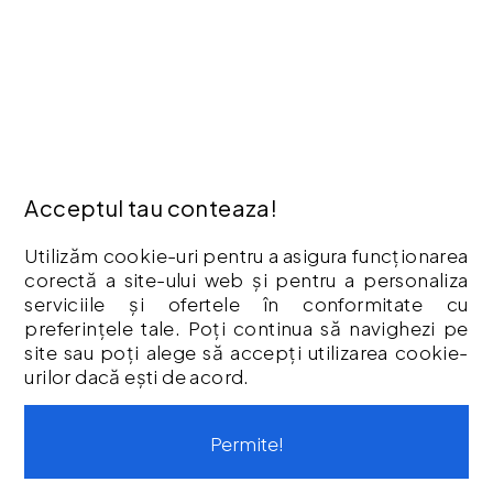
Producători
Istoric comenzi
Hartă site
ANPC
INFORMAȚII
Cum Cumpăr ?
Acceptul tau conteaza!
Politică De Confidențialitate
Retur
Utilizăm cookie-uri pentru a asigura funcționarea
Garantia Produselor
corectă a site-ului web și pentru a personaliza
Livrare
serviciile și ofertele în conformitate cu
preferințele tale. Poți continua să navighezi pe
Politica Cookies
site sau poți alege să accepți utilizarea cookie-
Termeni & Condiții
urilor dacă ești de acord.
Vouchere cadou
Istoric comenzi
Permite!
CONTUL MEU