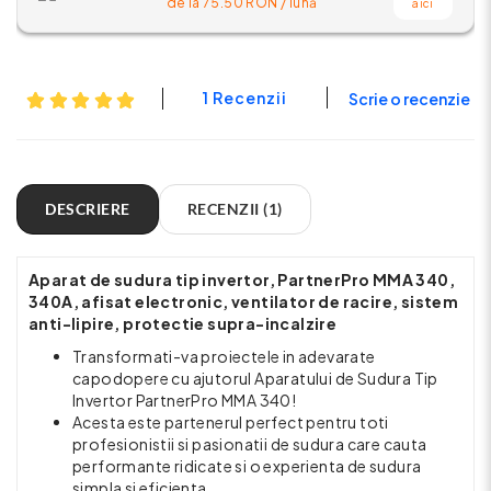
de la
75.50
RON / lună
aici
1 Recenzii
Scrie o recenzie
DESCRIERE
RECENZII (1)
Aparat de sudura tip invertor, PartnerPro MMA 340,
340A, afisat electronic, ventilator de racire, sistem
anti-lipire, protectie supra-incalzire
Transformati-va proiectele in adevarate
capodopere cu ajutorul Aparatului de Sudura Tip
Invertor PartnerPro MMA 340!
Acesta este partenerul perfect pentru toti
profesionistii si pasionatii de sudura care cauta
performante ridicate si o experienta de sudura
simpla si eficienta.