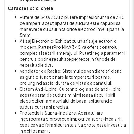
Caracteristici cheie:
Putere de 340A: Cu o putere impresionanta de 340
de amperi, acest aparat de sudura este capabil sa
manevreze cu usurinta orice electrod invelit pana la
5mm.
Afisaj Electronic: Echipat cu un afisaj electronic
modern, PartnerPro MMA 340 va ofera controlul
complet al setarii amerajului. Puteti regla parametrii
pentru a obtine rezultate perfecte in functie de
necesitatile dvs.
Ventilator de Racire: Sistemul de ventilare eficient
asigura o functionare la temperaturi optime,
prelungind astfel durata de viata a aparatului.
Sistem Anti-Lipire: Cu tehnologia sa de anti-lipire,
acest aparat de sudura minimizeaza riscul lipirii
electrozilor la materialul de baza, asigurand o
sudura curata si precisa.
Protectie la Supra-Incalzire: Aparatul are
incorporata o protectie impotriva supra-incalzirii,
ceea ce va ofera siguranta si va protejeaza investitia
in echipament.