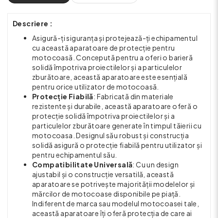
Descriere :
Asigură-ți siguranța și protejează-ți echipamentul
cu această aparatoare de protecție pentru
motocoasă. Concepută pentru a oferi o barieră
solidă împotriva proiectilelor și a particulelor
zburătoare, această aparatoare este esențială
pentru orice utilizator de motocoasă.
Protecție Fiabilă
: Fabricată din materiale
rezistente și durabile, această aparatoare oferă o
protecție solidă împotriva proiectilelor și a
particulelor zburătoare generate în timpul tăierii cu
motocoasa. Designul său robust și construcția
solidă asigură o protecție fiabilă pentru utilizator și
pentru echipamentul său.
Compatibilitate Universală
: Cu un design
ajustabil și o construcție versatilă, această
aparatoare se potrivește majorității modelelor și
mărcilor de motocoase disponibile pe piață.
Indiferent de marca sau modelul motocoasei tale,
această aparatoare îți oferă protecția de care ai