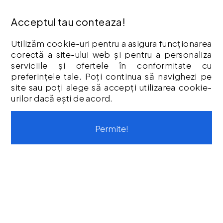
Livrare
Acceptul tau conteaza!
Politica Cookies
Termeni & Condiții
Utilizăm cookie-uri pentru a asigura funcționarea
Vouchere cadou
corectă a site-ului web și pentru a personaliza
serviciile și ofertele în conformitate cu
Istoric comenzi
preferințele tale. Poți continua să navighezi pe
CONTUL MEU
site sau poți alege să accepți utilizarea cookie-
urilor dacă ești de acord.
Contul meu
Istoric comenzi
Permite!
Listă Favorite
Newsletter
Formular de retur
Formular de garanție
Vouchere cadou
CONTACT
Str. Tineretului, Nr. 9