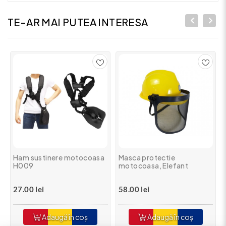
TE-AR MAI PUTEA INTERESA
Ham sustinere motocoasa
Masca protectie
H009
motocoasa, Elefant
27.00 lei
58.00 lei
Adaugă în coș
Adaugă în coș