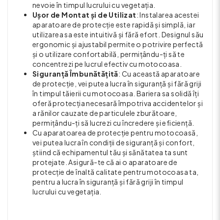
nevoie în timpul lucrului cu vegetația.
Ușor de Montat și de Utilizat
: Instalarea acestei
aparatoare de protecție este rapidă și simplă, iar
utilizarea sa este intuitivă și fără efort. Designul său
ergonomic și ajustabil permite o potrivire perfectă
și o utilizare confortabilă, permițându-ți să te
concentrezi pe lucrul efectiv cu motocoasa.
Siguranță Îmbunătățită
: Cu această aparatoare
de protecție, vei putea lucra în siguranță și fără griji
în timpul tăierii cu motocoasa. Bariera sa solidă îți
oferă protecția necesară împotriva accidentelor și
a rănilor cauzate de particulele zburătoare,
permițându-ți să lucrezi cu încredere și eficiență.
Cu aparatoarea de protecție pentru motocoasă,
vei putea lucra în condiții de siguranță și confort,
știind că echipamentul tău și sănătatea ta sunt
protejate. Asigură-te că ai o aparatoare de
protecție de înaltă calitate pentru motocoasa ta,
pentru a lucra în siguranță și fără griji în timpul
lucrului cu vegetația.