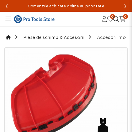
❮
Comenzile achitate online au prioritate
❯
0
0
Piese de schimb & Accesorii
Accesorii mot