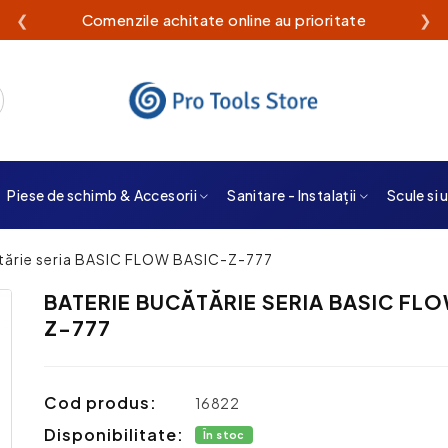
❮
Livrare rapidă din stoc propriu
❯
Piese de schimb & Accesorii
Sanitare - Instalații
Scule si 
tărie seria BASIC FLOW BASIC-Z-777
BATERIE BUCĂTĂRIE SERIA BASIC FL
Z-777
Cod produs:
16822
Disponibilitate:
În stoc