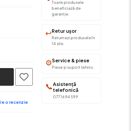
Toate produsele
beneficiază de
garanție.
Retur ușor
↩️
Returnezi produsele în
14 zile.
Service & piese
⚙️
Piese și suport tehnic.
Asistență
📞
telefonică
0771 694 599
ie o recenzie