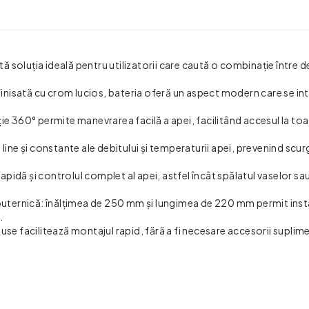
 soluția ideală pentru utilizatorii care caută o combinație între d
i finisată cu crom lucios, bateria oferă un aspect modern care se i
ție 360° permite manevrarea facilă a apei, facilitând accesul la to
line și constante ale debitului și temperaturii apei, prevenind scurg
pidă și controlul complet al apei, astfel încât spălatul vaselor s
ternică: înălțimea de 250 mm și lungimea de 220 mm permit instal
.
use facilitează montajul rapid, fără a fi necesare accesorii suplim