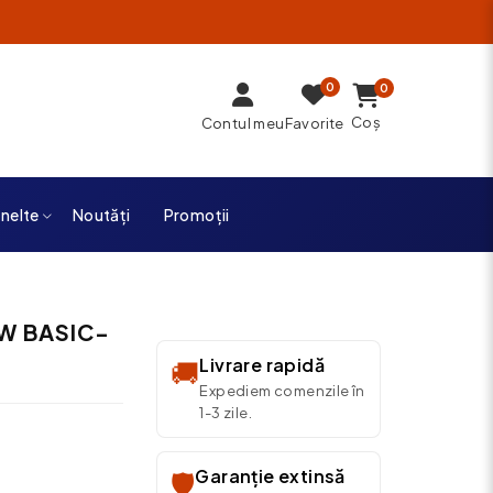
0
0
Coș
Contul meu
Favorite
unelte
Noutăți
Promoții
OW BASIC-
Livrare rapidă
🚚
Expediem comenzile în
1-3 zile.
Garanție extinsă
🛡️