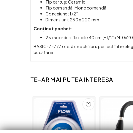
Tip cartuș: Ceramic
Tip comandă: Monocomandă
Conexiune: 1/2"
Dimensiuni: 250 x 220 mm
Conținut pachet:
2 × racorduri flexibile 40 cm (F1/2"xM10x2
BASIC-Z-777 oferă un echilibru perfect între eleganț
bucătărie.
TE-AR MAI PUTEA INTERESA