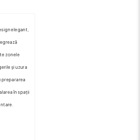
esign elegant,
ntegrează
ate zonele
erile și uzura
au prepararea
area în spații
entare.