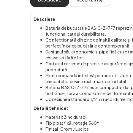
Descriere :
Bateria de bucătărie BASIC-Z-777 reprezintă
funcționalitate și durabilitate.
Confecționată din zinc de înaltă calitate ș
perfect în orice bucătărie contemporană.
Designul său ergonomic și pipa fixă cu rota
chiuvetei fără efort.
Cartușul ceramic de precizie asigură reglaje 
prematură.
Monocomanda intuitivă permite utilizarea ra
alimentelor devine mult mai confortabil.
Bateria BASIC-Z-777 este compactă, dar pu
restrânse, fără a compromite performanța
Conexiunea standard 1/2" și racordurile incl
Detalii tehnice:
Material: Zinc durabil
Tip pipa: fixă, rotație 360°
Finisaj: Crom / Lucios