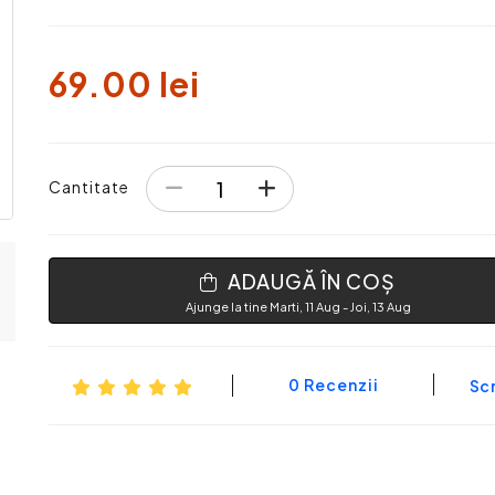
69.00 lei
Cantitate
ADAUGĂ ÎN COȘ
Ajunge la tine Marti, 11 Aug - Joi, 13 Aug
0 Recenzii
Scr