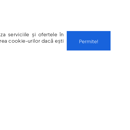
Str. Tineretului, Nr. 9
contact@protoolsstore.ro
0771-694-599
Rosiori, Ialomita
 serviciile și ofertele în
area cookie-urilor dacă ești
Permite!
PROGRAM LUCRU
Luni-Vineri: 09:00 - 17:00