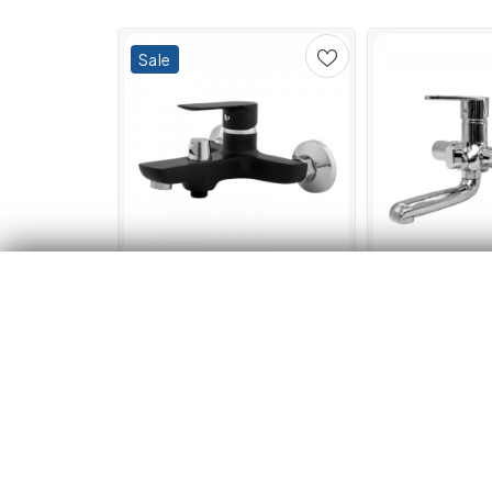
Sale
Baterie cada Fleko FZ183-
Baterie cada cu
FD439, monocomanda,
zinc, crom, FL
cartus ceramic 40 mm,
401ZC
montare pe perete
151.00 lei
179.00 lei
135.00 lei
Adaugă în coș
Adaugă