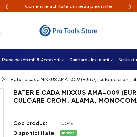
❮
Livrare rapidă din stoc propriu
❯
Piese de schimb & Accesorii
Sanitare - Instalații
Scule si 
Baterie cada MIXXUS AMA-009 (EURO), culoare crom,
BATERIE CADA MIXXUS AMA-009 (EUR
CULOARE CROM, ALAMA, MONOCOM
Cod produs:
10046
Disponibilitate:
În stoc