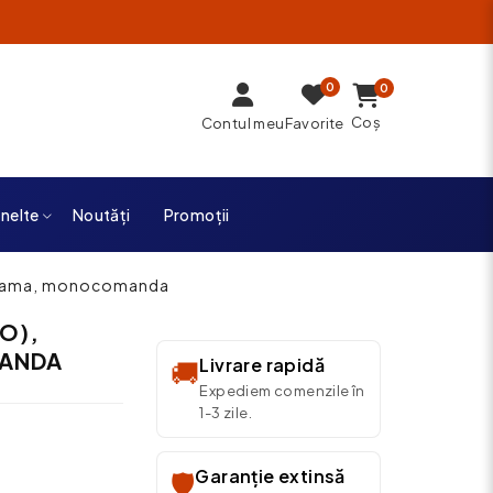
0
0
Coș
Contul meu
Favorite
unelte
Noutăți
Promoții
 alama, monocomanda
O),
ANDA
Livrare rapidă
🚚
Expediem comenzile în
1-3 zile.
Garanție extinsă
🛡️