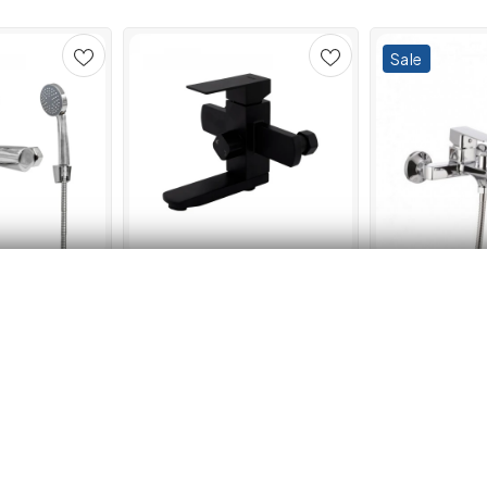
Sale
 para de dus,
Black Baterie cada SUS 304
MIXXUS FINIO 
OW, FL 066A-
cu para de dus negru URBAN
baterie baie di
FLOW, FB-09 Kub
219.00 lei
139.00 lei
16
 în coș
Adaugă în coș
Adaug