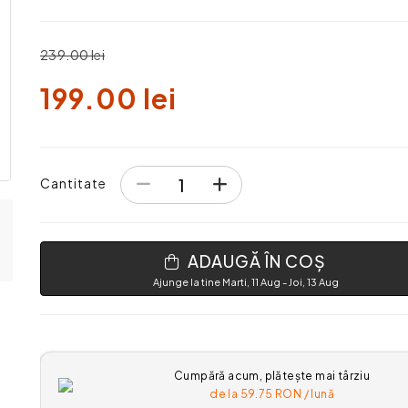
239.00 lei
199.00 lei
Cantitate
ADAUGĂ ÎN COȘ
Ajunge la tine Marti, 11 Aug - Joi, 13 Aug
Cumpără acum, plătește mai târziu
de la
59.75
RON / lună