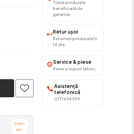
Toate produsele
beneficiază de
garanție.
Retur ușor
↩️
Returnezi produsele în
14 zile.
Service & piese
⚙️
Piese și suport tehnic.
Asistență
📞
telefonică
0771 694 599
Detalii
aici