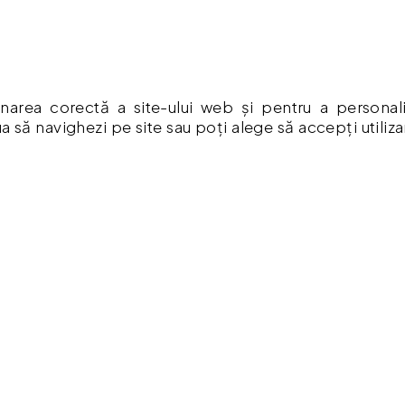
RMAȚII
CONTUL MEU
mpăr ?
Contul meu
ă De Confidențialitate
Istoric comenzi
narea corectă a site-ului web și pentru a personaliza
Listă Favorite
a să navighezi pe site sau poți alege să accepți utiliz
ia Produselor
Newsletter
Formular de retur
a Cookies
Formular de garanție
 & Condiții
Vouchere cadou
re cadou
 comenzi
.ro