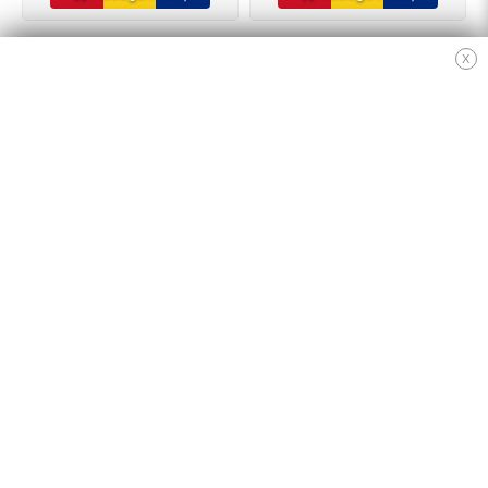
X
EXTRA
Contact
Oferte speciale
Afiliere
Producători
Istoric comenzi
Hartă site
ANPC
INFORMAȚII
Cum Cumpăr ?
Politică De Confidențialitate
Retur