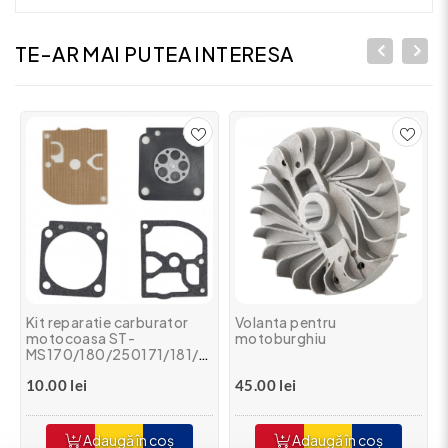
TE-AR MAI PUTEA INTERESA
Kit reparatie carburator
Volanta pentru
motocoasa ST-
motoburghiu
MS170/180/250171/181/211/201/HS81/Hu445/450(Z)
10.00 lei
45.00 lei
Adaugă în coș
Adaugă în coș