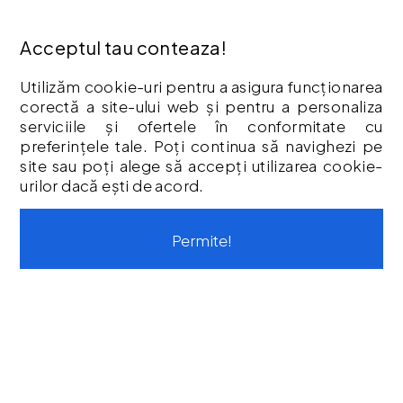
Garantia Produselor
Livrare
Acceptul tau conteaza!
Politica Cookies
Termeni & Condiții
Utilizăm cookie-uri pentru a asigura funcționarea
corectă a site-ului web și pentru a personaliza
Vouchere cadou
serviciile și ofertele în conformitate cu
Istoric comenzi
preferințele tale. Poți continua să navighezi pe
CONTUL MEU
site sau poți alege să accepți utilizarea cookie-
urilor dacă ești de acord.
Contul meu
Istoric comenzi
Permite!
Listă Favorite
Newsletter
Formular de retur
Formular de garanție
Vouchere cadou
CONTACT