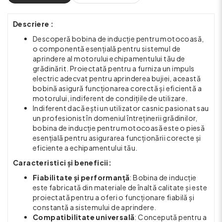
Descriere :
Descoperă bobina de inducție pentru motocoasă,
o componentă esențială pentru sistemul de
aprindere al motorului echipamentului tău de
grădinărit. Proiectată pentru a furniza un impuls
electric adecvat pentru aprinderea bujiei, această
bobină asigură funcționarea corectă și eficientă a
motorului, indiferent de condițiile de utilizare.
Indiferent dacă ești un utilizator casnic pasionat sau
un profesionist în domeniul întreținerii grădinilor,
bobina de inducție pentru motocoasă este o piesă
esențială pentru asigurarea funcționării corecte și
eficiente a echipamentului tău.
Caracteristici și beneficii:
Fiabilitate și performanță
: Bobina de inducție
este fabricată din materiale de înaltă calitate și este
proiectată pentru a oferi o funcționare fiabilă și
constantă a sistemului de aprindere.
Compatibilitate universală
: Concepută pentru a