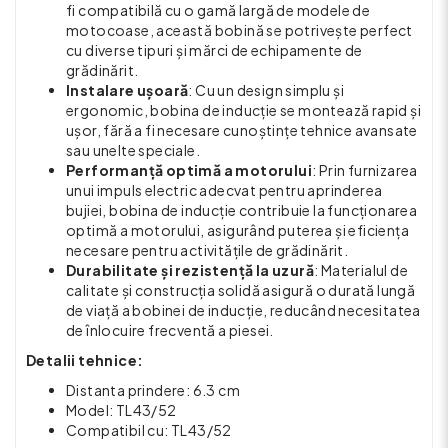
fi compatibilă cu o gamă largă de modele de
motocoase, această bobină se potrivește perfect
cu diverse tipuri și mărci de echipamente de
grădinărit.
Instalare ușoară
: Cu un design simplu și
ergonomic, bobina de inducție se montează rapid și
ușor, fără a fi necesare cunoștințe tehnice avansate
sau unelte speciale.
Performanță optimă a motorului
: Prin furnizarea
unui impuls electric adecvat pentru aprinderea
bujiei, bobina de inducție contribuie la funcționarea
optimă a motorului, asigurând puterea și eficiența
necesare pentru activitățile de grădinărit.
Durabilitate și rezistență la uzură
: Materialul de
calitate și construcția solidă asigură o durată lungă
de viață a bobinei de inducție, reducând necesitatea
de înlocuire frecventă a piesei.
Detalii tehnice:
Distanta prindere: 6.3 cm
Model: TL43/52
Compatibil cu: TL43/52