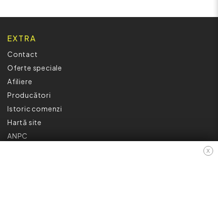
EXTRA
Contact
Oferte speciale
Afiliere
Producători
Istoric comenzi
Hartă site
ANPC
X
INFORMAȚII
Cum Cumpăr ?
Politică De Confidențialitate
Retur
Garantia Produselor