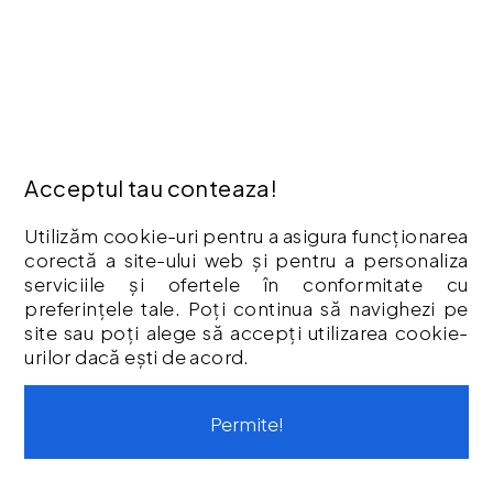
Livrare
Politica Cookies
Termeni & Condiții
Vouchere cadou
Istoric comenzi
CONTUL MEU
Acceptul tau conteaza!
Contul meu
Utilizăm cookie-uri pentru a asigura funcționarea
Istoric comenzi
corectă a site-ului web și pentru a personaliza
Listă Favorite
serviciile și ofertele în conformitate cu
preferințele tale. Poți continua să navighezi pe
Newsletter
site sau poți alege să accepți utilizarea cookie-
Formular de retur
urilor dacă ești de acord.
Formular de garanție
Vouchere cadou
Permite!
CONTACT
Str. Tineretului, Nr. 9