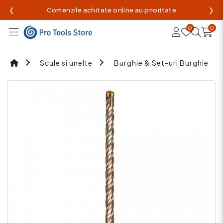
❮
Comenzile achitate online au prioritate
❯
0
0
Scule si unelte
Burghie & Set-uri Burghie