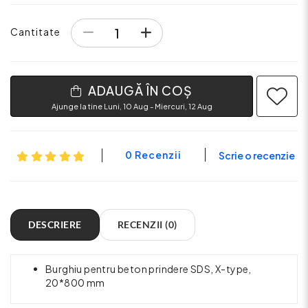
Cantitate
ADAUGĂ ÎN COȘ
Ajunge la tine Luni, 10 Aug - Miercuri, 12 Aug
0 Recenzii
Scrie o recenzie
DESCRIERE
RECENZII (0)
Burghiu pentru beton prindere SDS, X-type,
20*800 mm