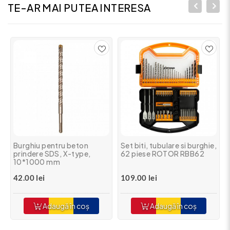
TE-AR MAI PUTEA INTERESA
Burghiu pentru beton
Set biti, tubulare si burghie,
prindere SDS, X-type,
62 piese ROTOR RBB62
10*1000 mm
42.00 lei
109.00 lei
Adaugă în coș
Adaugă în coș