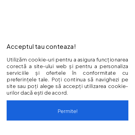
Politica Cookies
Termeni & Condiții
Vouchere cadou
Istoric comenzi
CONTUL MEU
Acceptul tau conteaza!
Contul meu
Utilizăm cookie-uri pentru a asigura funcționarea
Istoric comenzi
corectă a site-ului web și pentru a personaliza
Listă Favorite
serviciile și ofertele în conformitate cu
Newsletter
preferințele tale. Poți continua să navighezi pe
site sau poți alege să accepți utilizarea cookie-
Formular de retur
urilor dacă ești de acord.
Formular de garanție
Vouchere cadou
Permite!
CONTACT
Str. Tineretului, Nr. 9
contact@protoolsstore.ro