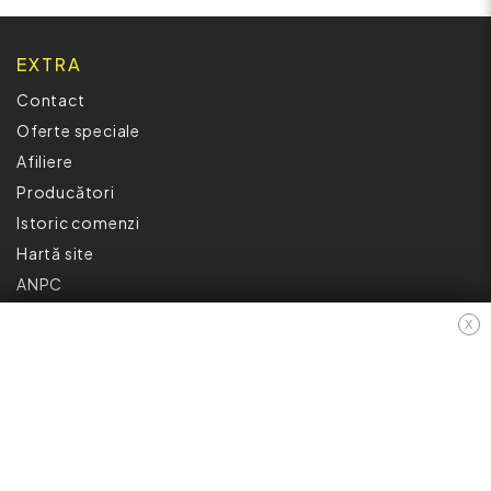
EXTRA
Contact
Oferte speciale
Afiliere
Producători
Istoric comenzi
Hartă site
ANPC
INFORMAȚII
X
Cum Cumpăr ?
Politică De Confidențialitate
Retur
Garantia Produselor
Livrare