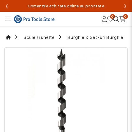
❮
Comenzile achitate online au prioritate
❯
0
0
Scule si unelte
Burghie & Set-uri Burghie