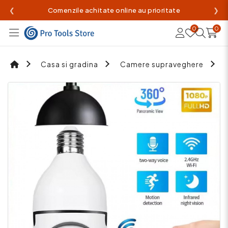
❮
Comenzile achitate online au prioritate
❯
0
0
Casa si gradina
Camere supraveghere