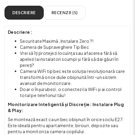
DESCRIERE
RECENZII (5)
Descriere :
Securitate Maximă, Instalare Zero ?!
Camera de Supraveghere Tip Bec
Vrei să îți protejezi locuința sau afacerea fără să
apelezi la instalatori scumpi și fără să dai găuri în
pereți?
Camera WiFi tip bec este soluția revoluționară care
transformă orice dulie obișnuită într-un sistem
avansat de monitorizare.
Doar o înșurubezi, o conectezi la WiFi și ai control
total pe telefonul tău!
Monitorizare Inteligentă și Discreție: Instalare Plug
& Play:
Se montează exact ca un bec obișnuit în orice soclu E27.
Este ideală pentru apartamente, birouri, depozite sau
pentru a monitoriza camera copilului.