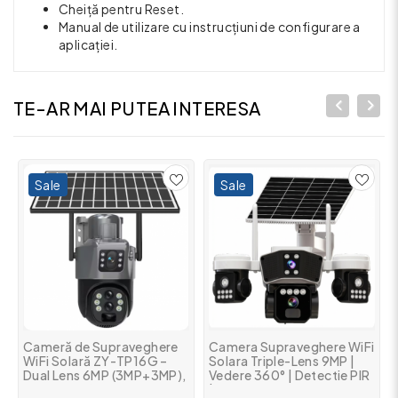
Cheiță pentru Reset.
Manual de utilizare cu instrucțiuni de configurare a
aplicației.
TE-AR MAI PUTEA INTERESA
Sale
Sale
Cameră de Supraveghere
Camera Supraveghere WiFi
WiFi Solară ZY-TP16G –
Solara Triple-Lens 9MP |
Dual Lens 6MP (3MP+3MP),
Vedere 360° | Detectie PIR
Rotire 360°, Vedere
| 20 LED-uri Night Vision