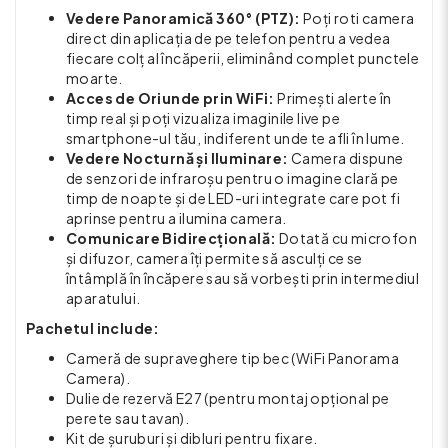
Vedere Panoramică 360° (PTZ):
Poți roti camera
direct din aplicația de pe telefon pentru a vedea
fiecare colț al încăperii, eliminând complet punctele
moarte.
Acces de Oriunde prin WiFi:
Primești alerte în
timp real și poți vizualiza imaginile live pe
smartphone-ul tău, indiferent unde te afli în lume.
Vedere Nocturnă și Iluminare:
Camera dispune
de senzori de infraroșu pentru o imagine clară pe
timp de noapte și de LED-uri integrate care pot fi
aprinse pentru a ilumina camera.
Comunicare Bidirecțională:
Dotată cu microfon
și difuzor, camera îți permite să asculți ce se
întâmplă în încăpere sau să vorbești prin intermediul
aparatului.
Pachetul include:
Cameră de supraveghere tip bec (WiFi Panorama
Camera).
Dulie de rezervă E27 (pentru montaj opțional pe
perete sau tavan).
Kit de șuruburi și dibluri pentru fixare.