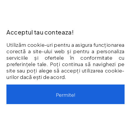
Politică De Confidențialitate
Retur
Garantia Produselor
Livrare
Acceptul tau conteaza!
Politica Cookies
Utilizăm cookie-uri pentru a asigura funcționarea
Termeni & Condiții
corectă a site-ului web și pentru a personaliza
Vouchere cadou
serviciile și ofertele în conformitate cu
Istoric comenzi
preferințele tale. Poți continua să navighezi pe
site sau poți alege să accepți utilizarea cookie-
CONTUL MEU
urilor dacă ești de acord.
Contul meu
Istoric comenzi
Permite!
Listă Favorite
Newsletter
Formular de retur
Formular de garanție