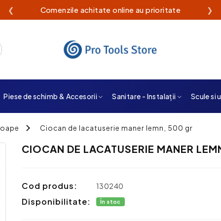
❮
Comenzile achitate online au prioritate
❯
Piese de schimb & Accesorii
Sanitare - Instalații
Scule si 
coape
Ciocan de lacatuserie maner lemn, 500 gr
CIOCAN DE LACATUSERIE MANER LEM
Cod produs:
130240
Disponibilitate:
În stoc