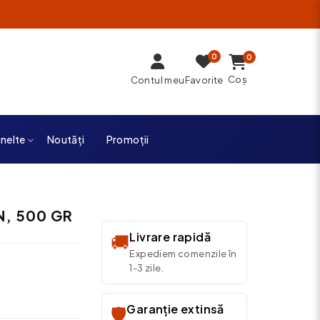
0
0
Coș
Contul meu
Favorite
unelte
Noutăți
Promoții
N, 500 GR
Livrare rapidă
🚚
Expediem comenzile în
1-3 zile.
Garanție extinsă
🛡️