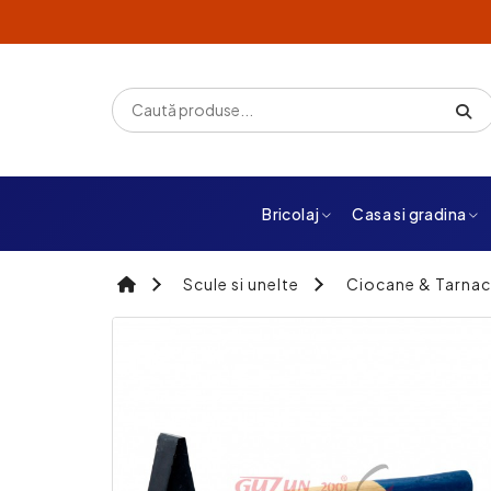
Bricolaj
Casa si gradina
Scule si unelte
Ciocane & Tarna