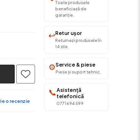
Toate produsele
beneficiază de
garanție.
Retur ușor
↩️
Returnezi produsele în
14 zile.
Service & piese
⚙️
Piese și suport tehnic.
Asistență
📞
telefonică
ie o recenzie
0771 694 599