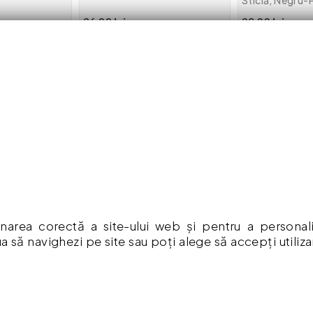
Sticlă, Negru-
Anti-Șoc
36.00 lei
29.00 lei
 în coș
Adaugă în coș
Adaug
RMAȚII
CONTUL MEU
mpăr ?
Contul meu
ă De Confidențialitate
Istoric comenzi
Listă Favorite
ia Produselor
Newsletter
narea corectă a site-ului web și pentru a personaliza
a să navighezi pe site sau poți alege să accepți utiliz
Formular de retur
a Cookies
Formular de garanție
 & Condiții
Vouchere cadou
re cadou