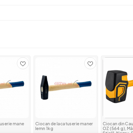
tuserie mane
Ciocan de lacatuserie maner
Ciocan din Ca
lemn 1kg
OZ (564 g), Mâ