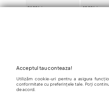
24.00 lei
12.00 lei
Adaugă în coș
Adaugă
EXTRA
INFO
Contact
Cum Cu
Oferte speciale
Politic
Acceptul tau conteaza!
Afiliere
Retur
Producători
Garant
Utilizăm cookie-uri pentru a asigura funcțio
conformitate cu preferințele tale. Poți continu
Istoric comenzi
Livrare
de acord.
Hartă site
Politic
ANPC
Termeni
Vouche