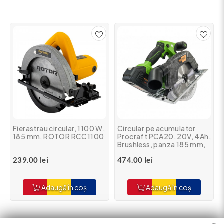
Fierastrau circular, 1100 W,
Circular pe acumulator
185 mm, ROTOR RCC1100
Procraft PCA20, 20V, 4Ah,
Brushless, panza 185 mm,
pornire lenta (
239.00 lei
474.00 lei
Acumulatorul nu este
inclus)
Adaugă în coș
Adaugă în coș