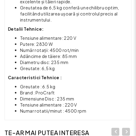
excelente și tăieri rapide.
Greutatea de 6,5 kg conferă un echilibru optim,
facilitând utilizarea ușoară și controlul precis al
instrumentului.
Detalii Tehnice:
Tensiune alimentare: 220 V
Putere: 2830 W
Număr rotații: 4500 rot/min
Adâncime de tăiere: 85 mm
Diametru disc: 235 mm
Greutate: 6,5 kg
Caracteristici Tehnice :
Greutate : 6.5 kg
Brand : ProCraft
Dimensiune Disc : 235 mm
Tensiune alimentare : 220 V
Numar rotatii/minut : 4500 rpm
TE-AR MAI PUTEA INTERESA