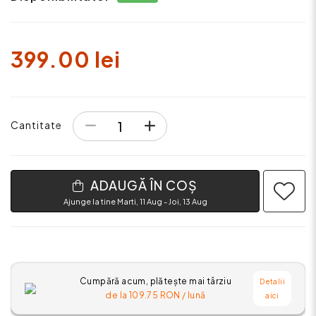
399.00 lei
Cantitate
ADAUGĂ ÎN COȘ
Ajunge la tine Marti, 11 Aug - Joi, 13 Aug
Cumpără acum, plătește mai târziu
Detalii
de la
109.75
RON / lună
aici