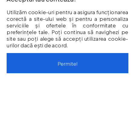
Termeni & Condiții
Utilizăm cookie-uri pentru a asigura funcționarea
Vouchere cadou
corectă a site-ului web și pentru a personaliza
Istoric comenzi
serviciile și ofertele în conformitate cu
preferințele tale. Poți continua să navighezi pe
CONTUL MEU
site sau poți alege să accepți utilizarea cookie-
urilor dacă ești de acord.
Contul meu
Istoric comenzi
Listă Favorite
Permite!
Newsletter
Formular de retur
Formular de garanție
Vouchere cadou
CONTACT
Str. Tineretului, Nr. 9
contact@protoolsstore.ro
0771-694-599