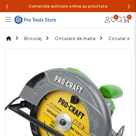
❮
Comenzile achitate online au prioritate
❯
0
0
Bricolaj
Circulare de mana
Circular el