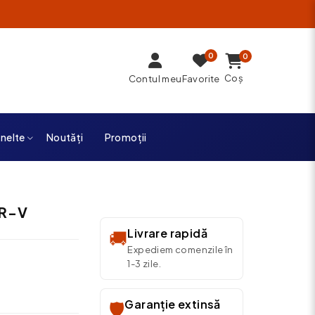
0
0
Coș
Contul meu
Favorite
unelte
Noutăți
Promoții
CR-V
Livrare rapidă
🚚
Expediem comenzile în
1-3 zile.
Garanție extinsă
🛡️