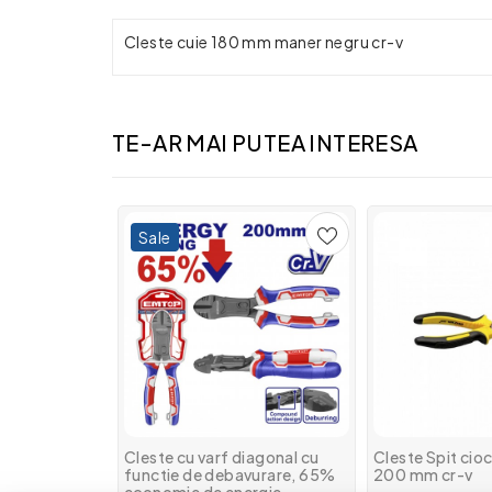
Cleste cuie 180 mm maner negru cr-v
TE-AR MAI PUTEA INTERESA
Sale
Cleste cu varf diagonal cu
Cleste Spit cioc i
functie de debavurare, 65%
200 mm cr-v