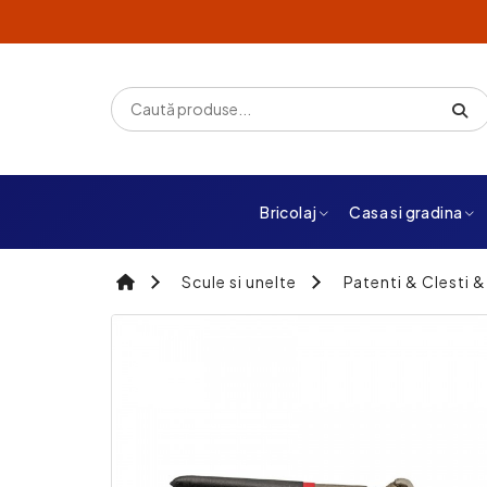
Bricolaj
Casa si gradina
Scule si unelte
Patenti & Clesti &