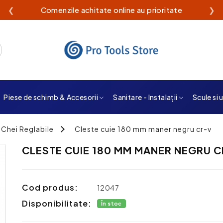
❮
Comenzile achitate online au prioritate
❯
Piese de schimb & Accesorii
Sanitare - Instalații
Scule si 
 Chei Reglabile
Cleste cuie 180 mm maner negru cr-v
CLESTE CUIE 180 MM MANER NEGRU 
Cod produs:
12047
Disponibilitate:
În stoc