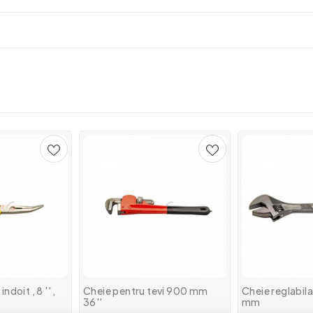
ndoit , 8 '' ,
Cheie pentru tevi 900 mm
Cheie reglabila
36''
mm