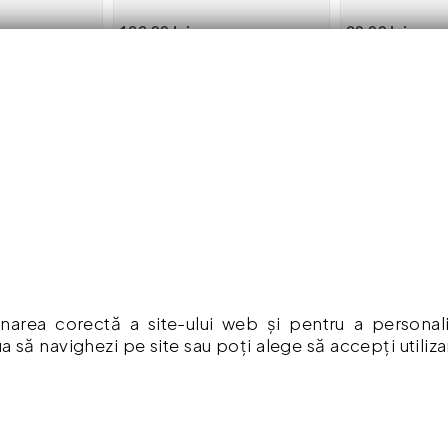
193.00 lei
30.00 lei
 în coș
Adaugă în coș
Adaug
RMAȚII
CONTUL MEU
mpăr ?
Contul meu
ă De Confidențialitate
Istoric comenzi
Listă Favorite
ia Produselor
Newsletter
narea corectă a site-ului web și pentru a personaliza
a să navighezi pe site sau poți alege să accepți utiliz
Formular de retur
a Cookies
Formular de garanție
 & Condiții
Vouchere cadou
re cadou