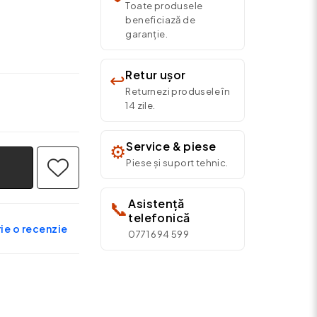
Toate produsele
beneficiază de
garanție.
Retur ușor
↩️
Returnezi produsele în
14 zile.
Service & piese
⚙️
Piese și suport tehnic.
Asistență
📞
telefonică
ie o recenzie
0771 694 599