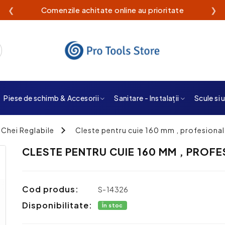
❮
❯
Piese de schimb & Accesorii
Sanitare - Instalații
Scule si 
 Chei Reglabile
Cleste pentru cuie 160 mm , profesional
CLESTE PENTRU CUIE 160 MM , PROF
Cod produs:
S-14326
Disponibilitate:
În stoc