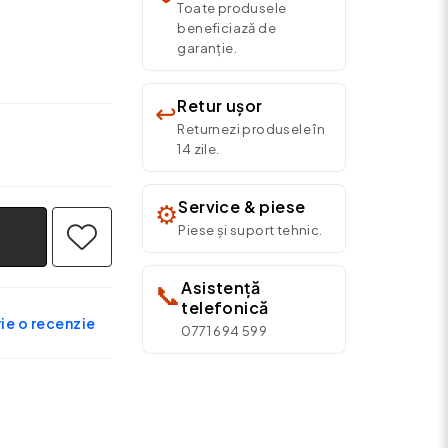
Toate produsele
beneficiază de
garanție.
Retur ușor
↩️
Returnezi produsele în
14 zile.
Service & piese
⚙️
Piese și suport tehnic.
Asistență
📞
telefonică
ie o recenzie
0771 694 599