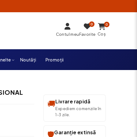
0
0
Coș
Contul meu
Favorite
unelte
Noutăți
Promoții
ESIONAL
Livrare rapidă
🚚
Expediem comenzile în
1-3 zile.
Garanție extinsă
🛡️