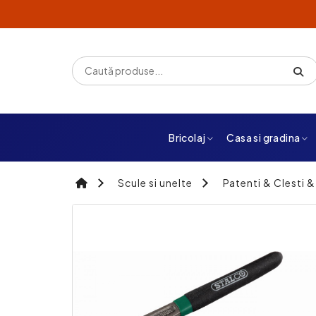
Bricolaj
Casa si gradina
Scule si unelte
Patenti & Clesti &