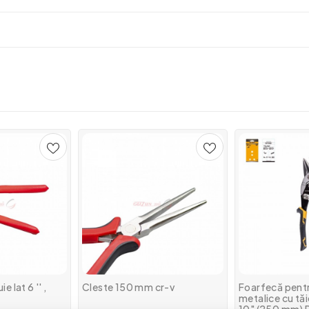
e lat 6 '' ,
Cleste 150 mm cr-v
Foarfecă pentr
metalice cu tă