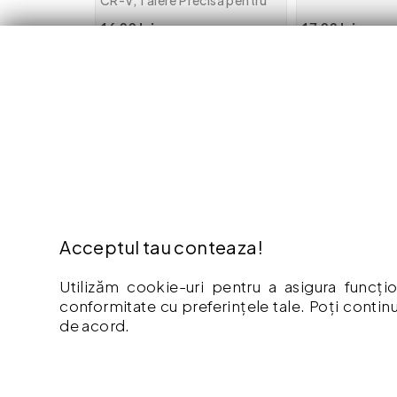
CR-V, Tăiere Precisă pentru
Cabluri din Cupru și Aluminiu
16.00 lei
17.00 lei
Adaugă în coș
Adaugă
EXTRA
INFO
Contact
Cum Cu
Oferte speciale
Politic
Acceptul tau conteaza!
Afiliere
Retur
Producători
Garant
Utilizăm cookie-uri pentru a asigura funcțio
conformitate cu preferințele tale. Poți continu
Istoric comenzi
Livrare
de acord.
Hartă site
Politic
ANPC
Termeni
Vouche