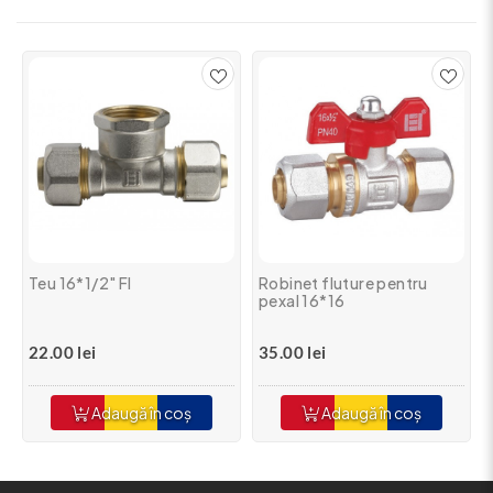
Teu 16*1/2" FI
Robinet fluture pentru
pexal 16*16
22.00 lei
35.00 lei
Adaugă în coș
Adaugă în coș