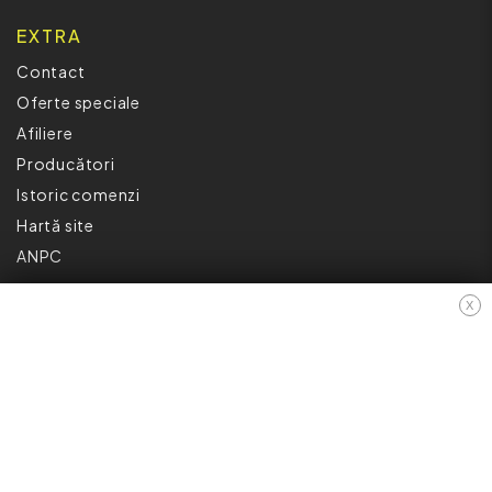
EXTRA
Contact
Oferte speciale
Afiliere
Producători
Istoric comenzi
Hartă site
ANPC
INFORMAȚII
X
Cum Cumpăr ?
Politică De Confidențialitate
Retur
Garantia Produselor
Livrare
Politica Cookies