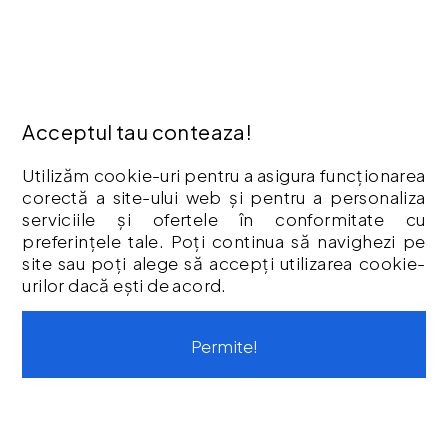
Termeni & Condiții
Vouchere cadou
Istoric comenzi
CONTUL MEU
Acceptul tau conteaza!
Contul meu
Utilizăm cookie-uri pentru a asigura funcționarea
Istoric comenzi
corectă a site-ului web și pentru a personaliza
Listă Favorite
serviciile și ofertele în conformitate cu
Newsletter
preferințele tale. Poți continua să navighezi pe
site sau poți alege să accepți utilizarea cookie-
Formular de retur
urilor dacă ești de acord.
Formular de garanție
Vouchere cadou
Permite!
CONTACT
Str. Tineretului, Nr. 9
contact@protoolsstore.ro
0771-694-599