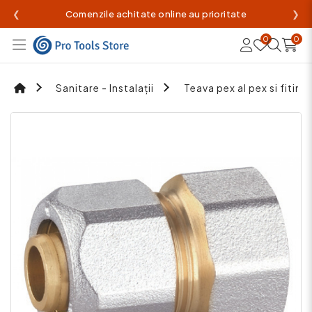
❮
Comenzile achitate online au prioritate
❯
0
0
Sanitare - Instalații
Teava pex al pex si fiting