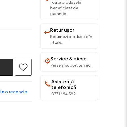
Toate produsele
beneficiază de
garanție.
Retur ușor
↩️
Returnezi produsele în
14 zile.
Service & piese
⚙️
Piese și suport tehnic.
Asistență
📞
telefonică
ie o recenzie
0771 694 599