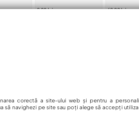
9.00 lei
69.00 lei
 în coș
Adaugă în coș
Adaug
RMAȚII
CONTUL MEU
mpăr ?
Contul meu
ă De Confidențialitate
Istoric comenzi
Listă Favorite
ia Produselor
Newsletter
narea corectă a site-ului web și pentru a personaliza
a să navighezi pe site sau poți alege să accepți utiliz
Formular de retur
a Cookies
Formular de garanție
 & Condiții
Vouchere cadou
re cadou