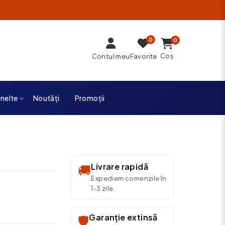
0
0
Coș
Contul meu
Favorite
unelte
Noutăți
Promoții
Livrare rapidă
🚚
Expediem comenzile în
1-3 zile.
Garanție extinsă
🛡️