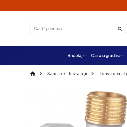
Bricolaj
Casa si gradina
Sanitare - Instalații
Teava pex al 