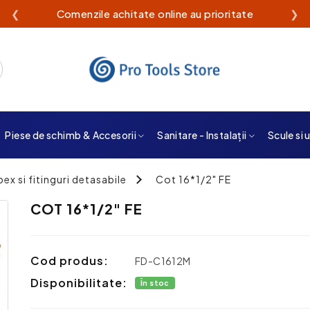
❮
Comenzile achitate online au prioritate
❯
Piese de schimb & Accesorii
Sanitare - Instalații
Scule si 
pex si fitinguri detasabile
Cot 16*1/2" FE
COT 16*1/2" FE
Cod produs:
FD-C1612M
Disponibilitate:
În stoc