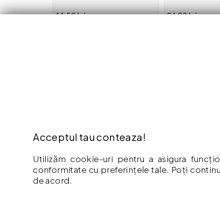
11.50 lei
34.00 lei
Adaugă în coș
Adaugă
EXTRA
INFO
Contact
Cum Cu
Oferte speciale
Politic
Acceptul tau conteaza!
Afiliere
Retur
Producători
Garant
Utilizăm cookie-uri pentru a asigura funcțio
conformitate cu preferințele tale. Poți continu
Istoric comenzi
Livrare
de acord.
Hartă site
Politic
ANPC
Termeni
Vouche