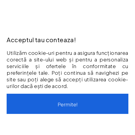
Termeni & Condiții
Vouchere cadou
Istoric comenzi
CONTUL MEU
Acceptul tau conteaza!
Contul meu
Utilizăm cookie-uri pentru a asigura funcționarea
Istoric comenzi
corectă a site-ului web și pentru a personaliza
Listă Favorite
serviciile și ofertele în conformitate cu
Newsletter
preferințele tale. Poți continua să navighezi pe
site sau poți alege să accepți utilizarea cookie-
Formular de retur
urilor dacă ești de acord.
Formular de garanție
Vouchere cadou
Permite!
CONTACT
Str. Tineretului, Nr. 9
contact@protoolsstore.ro
0771-694-599