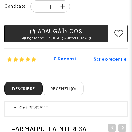
Cantitate
ADAUGĂ ÎN COȘ
Ajunge la tine Luni, 10 Aug - Miercuri, 12 Aug
0 Recenzii
Scrie o recenzie
DESCRIERE
RECENZII (0)
Cot PE 32*1"F
TE-AR MAI PUTEA INTERESA