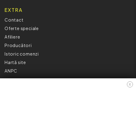
EXTRA
Contact
Oferte speciale
Afiliere
Producători
Istoric comenzi
Hartă site
ANPC
INFORMAȚII
X
Cum Cumpăr ?
Politică De Confidențialitate
Retur
Garantia Produselor
Livrare
Politica Cookies