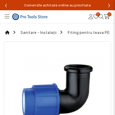
❮
Comenzile achitate online au prioritate
❯
0
0
Sanitare - Instalații
Fiting pentru teava PEH