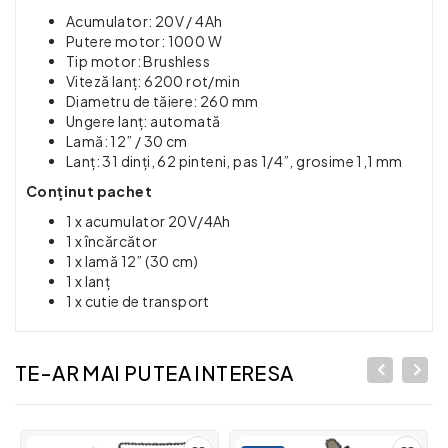
Acumulator: 20V / 4Ah
Putere motor: 1000 W
Tip motor: Brushless
Viteză lanț: 6200 rot/min
Diametru de tăiere: 260 mm
Ungere lanț: automată
Lamă: 12” / 30 cm
Lanț: 31 dinți, 62 pinteni, pas 1/4”, grosime 1,1 mm
Conținut pachet
1 x acumulator 20V/4Ah
1 x încărcător
1 x lamă 12” (30 cm)
1 x lanț
1 x cutie de transport
TE-AR MAI PUTEA INTERESA