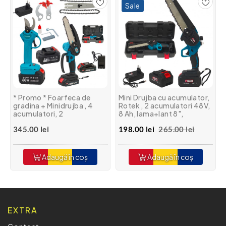
Sale
* Promo * Foarfeca de
Mini Drujba cu acumulator,
gradina + Minidrujba , 4
Rotek , 2 acumulatori 48V,
acumulatori, 2
8 Ah, lama+lant 8",
incarcatoare, 2 lame+3
pompita de ungere, Model
345.00 lei
198.00 lei
265.00 lei
lanturi, Cutite de schimb
Nou
Adaugă în coș
Adaugă în coș
EXTRA