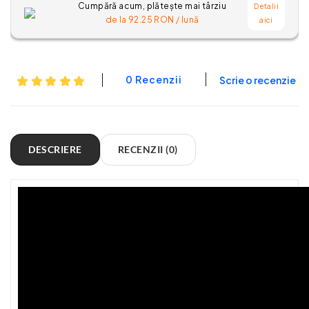
Cumpără acum, plătește mai târziu
Detalii
de la
92.25
RON / lună
aici
0 Recenzii
Scrie o recenzie
DESCRIERE
RECENZII (0)