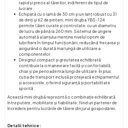
rapid și precis al tăierilor, indiferent de tipul de
lucrare.
Echipată cu o lamă de 30 cm și un lanț robust cu 31
de dinți și 62 de pinteni, mini drujba YBS-124
permite tăieri curate și controlate, cu un diametru
de lucru de până la 260 mm. Sistemul de ungere
automată a lanțului menține nivelul optim de
lubrifiere în timpul funcționării, reducând frecarea și
asigurând o durată mai lungă de utilizare a
componentelor.
Designul compact și greutatea echilibrată
contribuie la o manevrare facilă și confortabilă,
chiar și pe perioade mai lungi de utilizare. În plus,
cutia de transport inclusă protejează echipamentul
și accesoriile, oferind siguranță și portabilitate
sporită.
Această mini drujbă reprezintă o combinație echilibrată
între putere, mobilitate și fiabilitate, fiind un partener de
încredere pentru lucrările de tăiere din jurul gospodăriei.
Detalii tehnice :