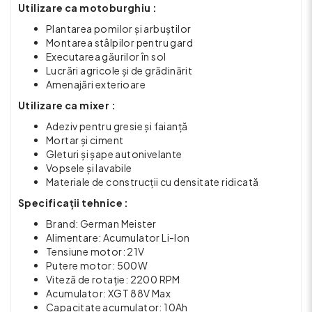
Utilizare ca motoburghiu :
Plantarea pomilor și arbuștilor
Montarea stâlpilor pentru gard
Executarea găurilor în sol
Lucrări agricole și de grădinărit
Amenajări exterioare
Utilizare ca mixer :
Adeziv pentru gresie și faianță
Mortar și ciment
Gleturi și șape autonivelante
Vopsele și lavabile
Materiale de construcții cu densitate ridicată
Specificații tehnice :
Brand: German Meister
Alimentare: Acumulator Li-Ion
Tensiune motor: 21V
Putere motor: 500W
Viteză de rotație: 2200 RPM
Acumulator: XGT 88V Max
Capacitate acumulator: 10Ah