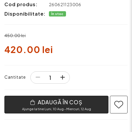
Cod produs:
260621123006
Disponibilitate:
În stoc
450.00 lei
420.00 lei
Cantitate
ADAUGĂ ÎN COȘ
Ajunge la tine Luni, 10 Aug - Miercuri, 12 Aug