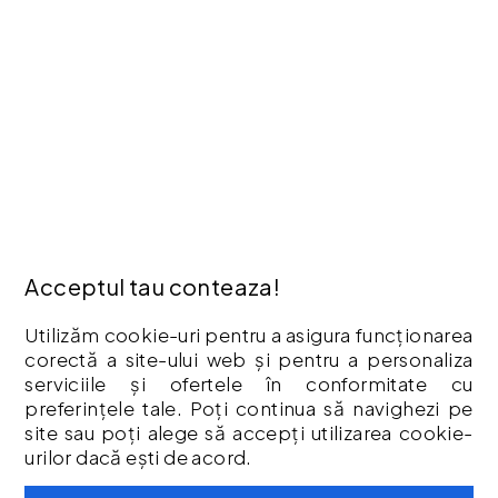
Contact
Oferte speciale
Afiliere
Producători
Istoric comenzi
Hartă site
ANPC
INFORMAȚII
Cum Cumpăr ?
Acceptul tau conteaza!
Politică De Confidențialitate
Retur
Utilizăm cookie-uri pentru a asigura funcționarea
corectă a site-ului web și pentru a personaliza
Garantia Produselor
serviciile și ofertele în conformitate cu
Livrare
preferințele tale. Poți continua să navighezi pe
Politica Cookies
site sau poți alege să accepți utilizarea cookie-
Termeni & Condiții
urilor dacă ești de acord.
Vouchere cadou