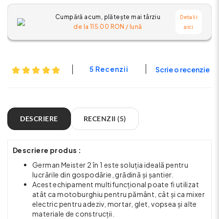
Cumpără acum, plătește mai târziu
Detalii
de la
115.00
RON / lună
aici
5 Recenzii
Scrie o recenzie
DESCRIERE
RECENZII (5)
Descriere produs :
German Meister 2 în 1 este soluția ideală pentru
lucrările din gospodărie, grădină și șantier.
Acest echipament multifuncțional poate fi utilizat
atât ca motoburghiu pentru pământ, cât și ca mixer
electric pentru adeziv, mortar, glet, vopsea și alte
materiale de construcții.