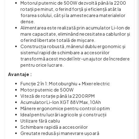
Motorul puternic de 500W dezvoltă până la 2200
rotații pe minut, oferind forță și eficiență atât la
forarea solului, cât și la amestecarea materialelor
dense.
Alimentarea este realizată prin acumulator Li-Ion de
mare capacitate, eliminând necesitatea cablurilor și
oferind libertate totală de mișcare.
Construcția robustă, mânerul dublu ergonomic și
sistemul rapid de schimbare a accesoriilor
transformă acest model într-un ajutor de încredere
pentru orice lucrare.
Avantaje :
Funcție 2 în 1: Motoburghiu + Mixer electric
Motor puternic de 500W
Viteză de rotație până la 2200 RPM
Acumulator Li-Ion XGT 88V Max, 10Ah
Mânere ergonomice pentru control optim
Ideal pentru lucrări agricole și construcții
Utilizare fără cablu
Schimbare rapidă a accesoriilor
Greutate redusă și manevrare ușoară