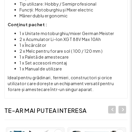
Tip utilizare: Hobby / Semiprofesional
Funcții: Motoburghiu și Mixer electric
Mâner dublu ergonomic
Conținut pachet :
1 x Unitate motoburghiu/mixer German Meister
2 x Acumulator Li-Ion XGT 88V Max 10Ah
1 x Încărcător
2 x Melc pentru forare sol ( 100 / 120 mm )
1 x Paletă de amestecare
1 x Set accesorii montaj
1 x Manual de utilizare
Ideal pentru grădinari, fermieri, constructori și orice
utilizator care dorește un echipament versatil pentru
forare și amestecare într-un singur aparat.
TE-AR MAI PUTEA INTERESA