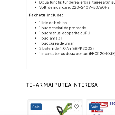
Doua functii: tunderea ierbii si taierea tufisu
Volti de incarcare: 220-240V~50/60Hz
Pachetul include:
1 linie de bobina
1 buc ochelari de protectie
1 buc manusi acoperite cu PU
1 buc lama 3T
1 buc curea de umar
2 baterii de 4,0 Ah (EBPK2002)
1 incarcator cu doua porturi (EFCR20403E
TE-AR MAI PUTEA INTERESA
Sale
Sale