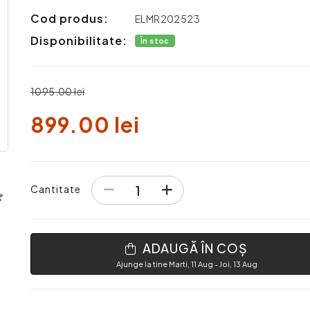
Cod produs:
ELMR202523
Disponibilitate:
În stoc
1095.00 lei
899.00 lei
Cantitate
ADAUGĂ ÎN COȘ
Ajunge la tine Marti, 11 Aug - Joi, 13 Aug