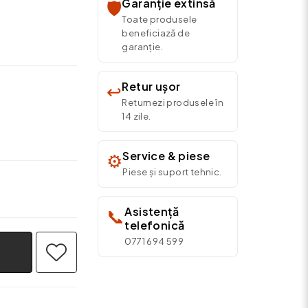
Garanție extinsă
🛡️
Toate produsele
beneficiază de
garanție.
Retur ușor
↩️
Returnezi produsele în
14 zile.
Service & piese
⚙️
Piese și suport tehnic.
Asistență
📞
telefonică
0771 694 599