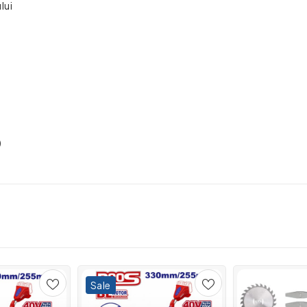
lui
)
Sale