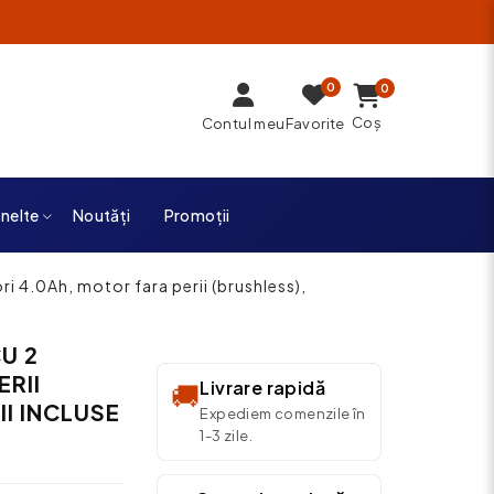
0
0
Coș
Contul meu
Favorite
unelte
Noutăți
Promoții
i 4.0Ah, motor fara perii (brushless),
U 2
RII
Livrare rapidă
🚚
I INCLUSE
Expediem comenzile în
1-3 zile.