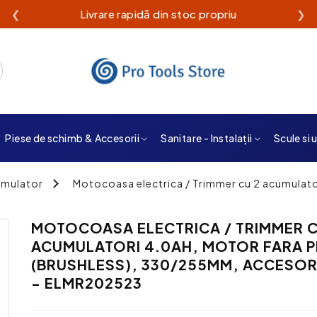
❮
Livrare rapidă din stoc propriu
❯
Piese de schimb & Accesorii
Sanitare - Instalații
Scule si 
umulator
Motocoasa electrica / Trimmer cu 2 acumulator
3
MOTOCOASA ELECTRICA / TRIMMER C
ACUMULATORI 4.0AH, MOTOR FARA PE
(BRUSHLESS), 330/255MM, ACCESORI
- ELMR202523