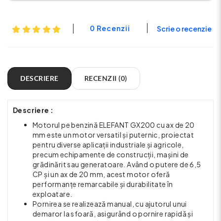
0 Recenzii
Scrie o recenzie
DESCRIERE
RECENZII (0)
Descriere :
Motorul pe benzină ELEFANT GX200 cu ax de 20
mm este un motor versatil și puternic, proiectat
pentru diverse aplicații industriale și agricole,
precum echipamente de construcții, mașini de
grădinărit sau generatoare. Având o putere de 6,5
CP și un ax de 20 mm, acest motor oferă
performanțe remarcabile și durabilitate în
exploatare.
Pornirea se realizează manual, cu ajutorul unui
demaror la sfoară, asigurând o pornire rapidă și