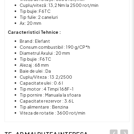
Cuplu/viteză: 13,2 Nm la 2500 rot/min
Tip bujie: F6TC
Tip fulie: 2 caneluri
Ax: 20 mm
Caracteristici Tehnice :
Brand : Elefant
Consum combustibil : 190 g/CP*h
Diametrul Axului : 20 mm
Tip bujie : F6TC
Alezaj : 68 mm
Baie de ulei : Da
Cuplu/Viteza : 13.2/2500
Capacitate ulei : 0.6 l
Tip motor : 4 Timpi 168F-1
Tip pornire : Manuala la sfoara
Capacitate rezervor : 3.6 L
Tip alimentare : Benzina
Viteza de rotatie : 3600 rot/min