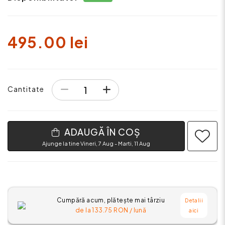
495.00 lei
Cantitate
ADAUGĂ ÎN COȘ
Ajunge la tine Vineri, 7 Aug - Marti, 11 Aug
Cumpără acum, plătește mai târziu
Detalii
de la
133.75
RON / lună
aici