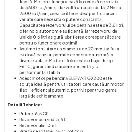
fiabilă. Motorul funcționează la o viteză de rotație
de 3600 rot/min și dezvoltă un cuplu de 13,2 Nm la
2500 rot/min, ceea ce îl face ideal pentru sarcini
variate care necesită o putere constantă.
Capacitatea rezervorului de benzină este de 3,6 litri,
oferind o autonomie suficientă, iar rezervorul de
ulei de 0,6 litri asigură lubrifierea corespunzătoare
pentru o funcționare optimă.
Axul motorului are un diametru de 20 mm, iar fulia
cu două caneluri permite conectarea ușoară la
diverse utilaje. Motorul folosește o bujie de tip
F6TC, garantând o ardere eficientă și o
performanță stabilă.
Acest motor pe benzină ELEFANT GX200 este
soluția ideală pentru utilizatorii care caută un motor
fiabil, eficient și puternic, potrivit pentru o gamă
largă de echipamente.
Detalii Tehnice:
Putere: 6,5 CP
Rezervor benzină: 3,6 L
Rezervor ulei: 0,6 L
Viteză de rotație: 3600 rot/min