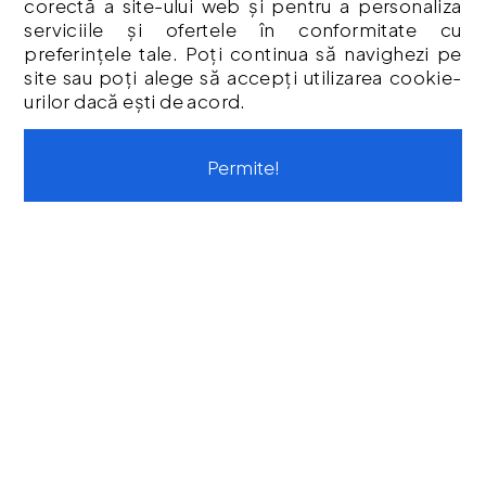
corectă a site-ului web și pentru a personaliza
Politica Cookies
serviciile și ofertele în conformitate cu
Termeni & Condiții
preferințele tale. Poți continua să navighezi pe
Vouchere cadou
site sau poți alege să accepți utilizarea cookie-
Istoric comenzi
urilor dacă ești de acord.
CONTUL MEU
Permite!
Contul meu
Istoric comenzi
Listă Favorite
Newsletter
Formular de retur
Formular de garanție
Vouchere cadou
CONTACT
Str. Tineretului, Nr. 9
contact@protoolsstore.ro