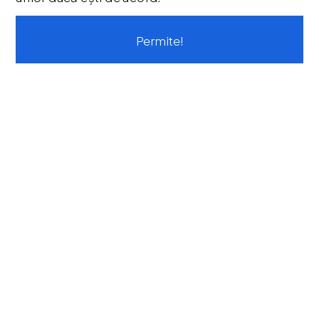
Listă Favorite
Newsletter
Permite!
Formular de retur
Formular de garanție
Vouchere cadou
CONTACT
Str. Tineretului, Nr. 9
contact@protoolsstore.ro
0771-694-599
Rosiori, Ialomita
PROGRAM LUCRU
Luni-Vineri: 09:00 - 17:00