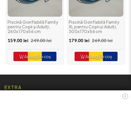
Piscină Gonflabilă Family
Piscină Gonflabilă Family
pentru Copii și Adulți,
XL pentru Copii și Adulți,
260x170x56 cm
300x170x56 cm
159.00 lei
249.00 lei
179.00 lei
269.00 lei
Adaugă în coș
Adaugă în coș
EXTRA
Contact
X
Oferte speciale
Afiliere
Producători
Istoric comenzi