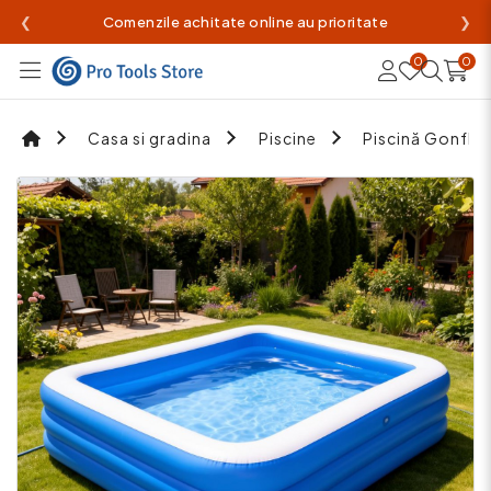
❮
Comenzile achitate online au prioritate
❯
0
0
Casa si gradina
Piscine
Piscină Gonfla