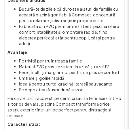
Descriere produs
Bucură-te de zilele călduroase alături de familie cu
această piscină gonflabilă Compact, concepută
pentru relaxare și distracție în propria curte.
Fabricată din PVC premium rezistent, piscina oferă
confort, stabilitate și o montare rapidă, fiind
alegerea perfectă atât pentru copii, cât și pentru
adulți.
Avantaje:
Potrivită pentru întreaga familie
Material PVC gros, rezistent la uzură și raze UV
Pereți înalți și margini moi pentru un plus de confort
Umflare și golire rapidă
Ideală pentru curte, grădină, terasă sau vacanțe
Se depozitează ușor după sezon
Fie că vrei să îi răcorești pe cei mici sau să te relaxezi într-o
zi toridă de vară, piscina Compact transformă orice
spațiu exterior într-un loc perfect pentru distracție și
relaxare.
Caracteristici: