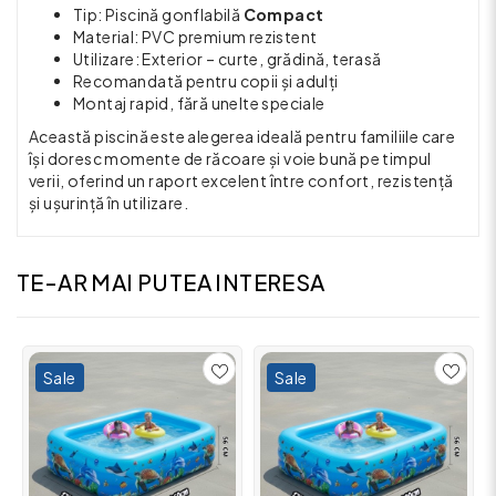
Tip: Piscină gonflabilă
Compact
Material: PVC premium rezistent
Utilizare: Exterior – curte, grădină, terasă
Recomandată pentru copii și adulți
Montaj rapid, fără unelte speciale
Această piscină este alegerea ideală pentru familiile care
își doresc momente de răcoare și voie bună pe timpul
verii, oferind un raport excelent între confort, rezistență
și ușurință în utilizare.
TE-AR MAI PUTEA INTERESA
Sale
Sale