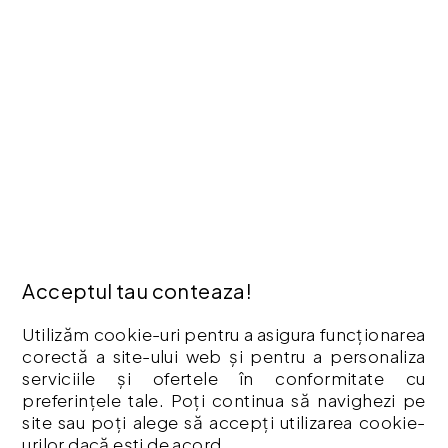
Hartă site
ANPC
INFORMAȚII
Cum Cumpăr ?
Politică De Confidențialitate
Retur
Garantia Produselor
Livrare
Politica Cookies
Acceptul tau conteaza!
Termeni & Condiții
Vouchere cadou
Utilizăm cookie-uri pentru a asigura funcționarea
Istoric comenzi
corectă a site-ului web și pentru a personaliza
serviciile și ofertele în conformitate cu
CONTUL MEU
preferințele tale. Poți continua să navighezi pe
Contul meu
site sau poți alege să accepți utilizarea cookie-
urilor dacă ești de acord.
Istoric comenzi