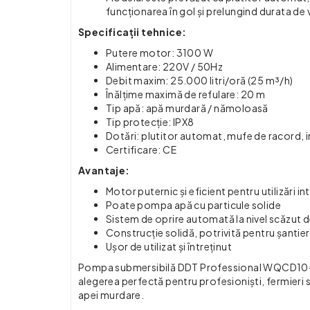
funcționarea în gol și prelungind durata de 
Specificații tehnice:
Putere motor: 3100 W
Alimentare: 220V / 50Hz
Debit maxim: 25.000 litri/oră (25 m³/h)
Înălțime maximă de refulare: 20 m
Tip apă: apă murdară / nămoloasă
Tip protecție: IPX8
Dotări: plutitor automat, mufe de racord, i
Certificare: CE
Avantaje:
Motor puternic și eficient pentru utilizări in
Poate pompa apă cu particule solide
Sistem de oprire automată la nivel scăzut 
Construcție solidă, potrivită pentru șantier
Ușor de utilizat și întreținut
Pompa submersibilă DDT Professional WQCD10-10-0
alegerea perfectă pentru profesioniști, fermieri 
apei murdare.