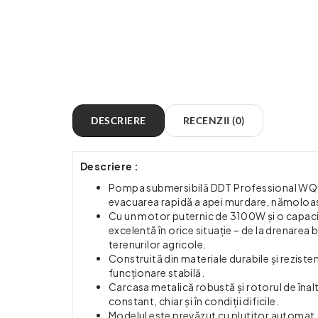
DESCRIERE
RECENZII (0)
Descriere :
Pompa submersibilă DDT Professional WQC
evacuarea rapidă a apei murdare, nămoloase
Cu un motor puternic de 3100W și o capacit
excelentă în orice situație – de la drenarea b
terenurilor agricole.
Construită din materiale durabile și rezist
funcționare stabilă.
Carcasa metalică robustă și rotorul de înaltă
constant, chiar și în condiții dificile.
Modelul este prevăzut cu plutitor automat,