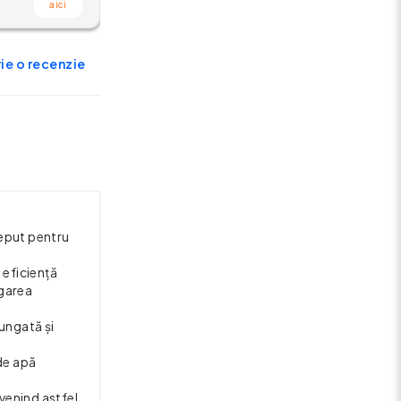
aici
ie o recenzie
eput pentru
 eficiență
igarea
ungată și
 de apă
venind astfel