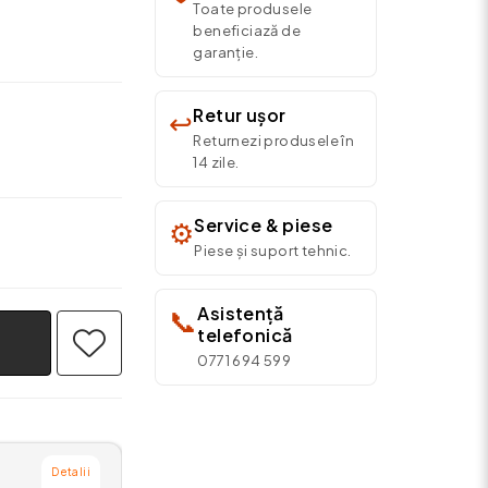
Toate produsele
beneficiază de
garanție.
Retur ușor
↩️
Returnezi produsele în
14 zile.
Service & piese
⚙️
Piese și suport tehnic.
Asistență
📞
telefonică
0771 694 599
Detalii