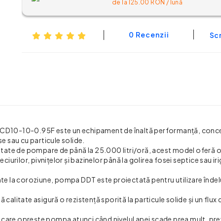
de la
125.00
RON / lună
0 Recenzii
Scr
D10-10-0.95F este un echipament de înaltă performanță, conc
 sau cu particule solide.
ate de pompare de până la 25.000 litri/oră, acest model oferă o
eciurilor, pivnițelor și bazinelor până la golirea fosei septice sau ir
ente la coroziune, pompa DDT este proiectată pentru utilizare îndel
 calitate asigură o rezistență sporită la particule solide și un flux
 care oprește pompa atunci când nivelul apei scade prea mult, pre