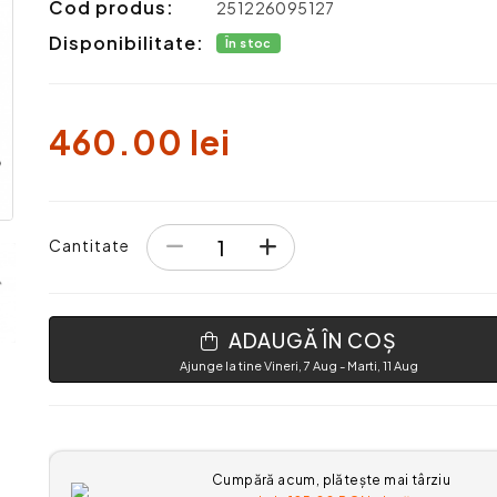
Cod produs:
251226095127
Disponibilitate:
În stoc
460.00 lei
Cantitate
ADAUGĂ ÎN COȘ
Ajunge la tine Vineri, 7 Aug - Marti, 11 Aug
Cumpără acum, plătește mai târziu