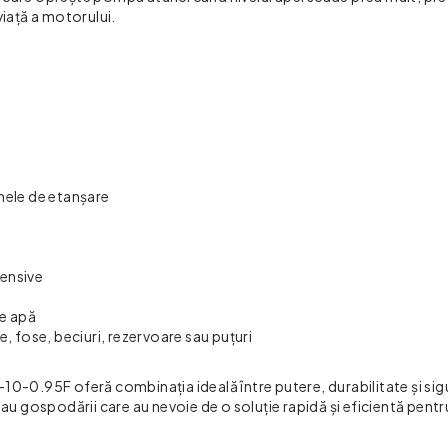
viață a motorului.
nele de etanșare
tensive
de apă
e, fose, beciuri, rezervoare sau puțuri
.95F oferă combinația ideală între putere, durabilitate și sigu
sau gospodării care au nevoie de o soluție rapidă și eficientă pent