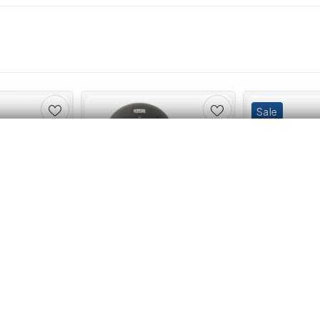
Sale
200 pompa
Motor electric , 2.2 Kw , 3000
Aparat de Sudur
ltietajata cu
Rpm , carcasa din aluminium ,
Global Dawer,
ol, 1500W
2 condensatori
495.00 lei
359.00 lei
39