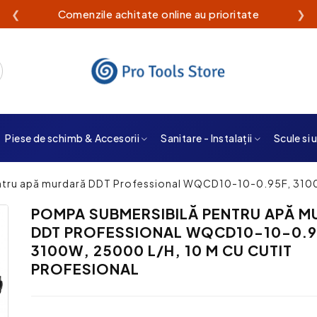
❮
Comenzile achitate online au prioritate
❯
Piese de schimb & Accesorii
Sanitare - Instalații
Scule si 
tru apă murdară DDT Professional WQCD10-10-0.95F, 3100W
POMPA SUBMERSIBILĂ PENTRU APĂ 
DDT PROFESSIONAL WQCD10-10-0.9
3100W, 25000 L/H, 10 M CU CUTIT
PROFESIONAL