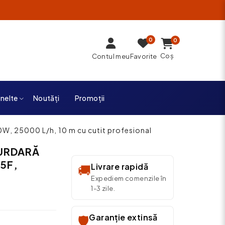
0
0
Coș
Contul meu
Favorite
unelte
Noutăți
Promoții
, 25000 L/h, 10 m cu cutit profesional
MURDARĂ
5F,
Livrare rapidă
🚚
Expediem comenzile în
1-3 zile.
Garanție extinsă
🛡️