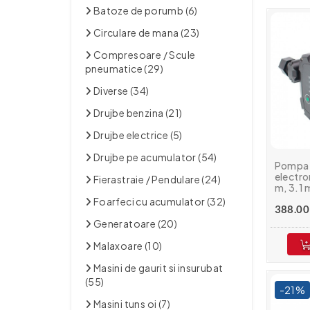
Batoze de porumb (6)
Circulare de mana (23)
Compresoare / Scule
pneumatice (29)
Diverse (34)
Drujbe benzina (21)
Drujbe electrice (5)
Drujbe pe acumulator (54)
Pompa d
electro
Fierastraie / Pendulare (24)
m, 3.1 m
W, clas
Foarfeci cu acumulator (32)
388.00 
Generatoare (20)
Malaxoare (10)
Masini de gaurit si insurubat
(55)
-21%
Masini tuns oi (7)