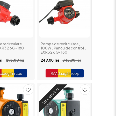
 recirculare ,
Pompa de recirculare ,
EXR32 6G-180
100W , Panou de control ,
EXR32 6G-180
ei
195.00 lei
249.00 lei
345.00 lei
daugă în coș
Adaugă în coș
Stoc epuizat