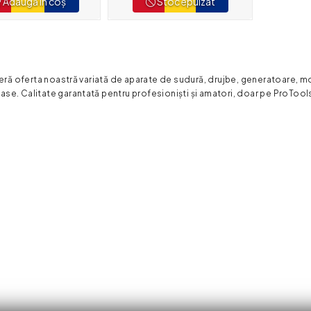
Adaugă în coș
Stoc epuizat
ă oferta noastră variată de aparate de sudură, drujbe, generatoare, mo
ase. Calitate garantată pentru profesioniști și amatori, doar pe ProTool