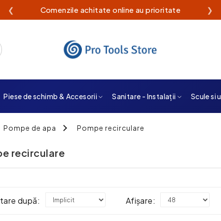
❮
Livrare rapidă din stoc propriu
❯
Piese de schimb & Accesorii
Sanitare - Instalații
Scule si 
Pompe de apa
Pompe recirculare
e recirculare
tare după:
Afișare: