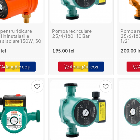
entru ridicare
Pompa recirculare
Pompa re
i in instalatiile
25/4/180 , 10 Bar
25/6/180
e si solare 150W, 30
1/2"
inaltime 10 m, 90 C,
lei
195.00 lei
200.00 l
Adaugă în coș
Adaugă în coș
A