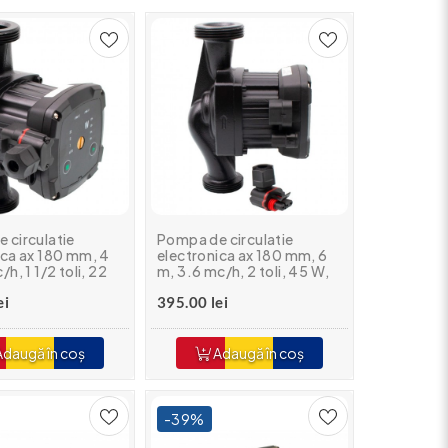
 circulatie
Pompa de circulatie
ica ax 180 mm, 4
electronica ax 180 mm, 6
/h, 1 1/2 toli, 22
m, 3.6 mc/h, 2 toli, 45 W,
 A
clasa A
ei
395.00 lei
daugă în coș
Adaugă în coș
-39%