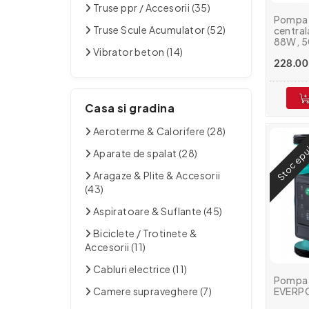
Truse ppr / Accesorii (35)
Pompa 
Truse Scule Acumulator (52)
centra
88W, 50
Vibrator beton (14)
228.00 
Casa si gradina
Aeroterme & Calorifere (28)
Stoc epu
Aparate de spalat (28)
Aragaze & Plite & Accesorii
(43)
Aspiratoare & Suflante (45)
Biciclete / Trotinete &
Accesorii (11)
Cabluri electrice (11)
Pompa 
Camere supraveghere (7)
EVERP