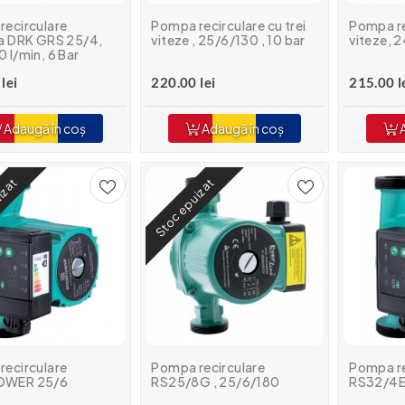
recirculare
Pompa recirculare cu trei
Pompa rec
la DRK GRS 25/4,
viteze , 25/6/130 , 10 bar
viteze, 
 l/min, 6 Bar
lei
220.00 lei
215.00 l
Adaugă în coș
Adaugă în coș
A
izat
Stoc epuizat
recirculare
Pompa recirculare
Pompa re
OWER 25/6
RS25/8G , 25/6/180
RS32/4