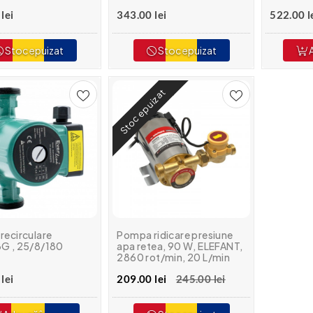
lei
343.00 lei
522.00 l
Stoc epuizat
Stoc epuizat
A
Stoc epuizat
recirculare
Pompa ridicare presiune
G , 25/8/180
apa retea, 90 W, ELEFANT,
2860 rot/min, 20 L/min
lei
209.00 lei
245.00 lei