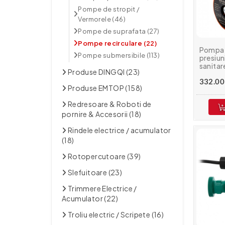
Pompe de stropit /
Vermorele (46)
Pompe de suprafata (27)
Pompe recirculare (22)
Pompa p
Pompe submersibile (113)
presiuni
sanitar
Produse DINGQI (23)
l/min, 
332.00 
IP42
Produse EMTOP (158)
Redresoare & Roboti de
pornire & Accesorii (18)
Rindele electrice / acumulator
(18)
Rotopercutoare (39)
Slefuitoare (23)
Trimmere Electrice /
Acumulator (22)
Troliu electric / Scripete (16)