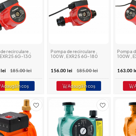
e recirculare ,
Pompa de recirculare ,
Pompa de
 EXR25 6G-130
100W , EXR25 6G-180
100W , 
lei
185.00 lei
156.00 lei
185.00 lei
163.00 l
Adaugă în coș
Adaugă în coș
A