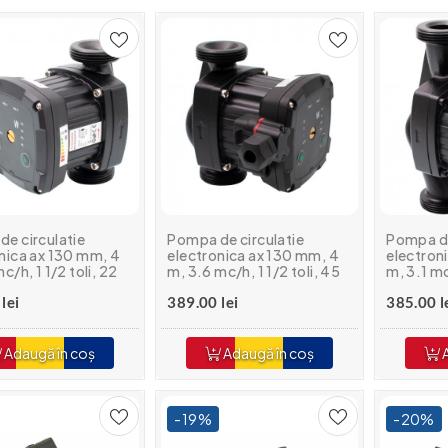
e circulatie
Pompa de circulatie
Pompa de
nica ax 130 mm, 4
electronica ax 130 mm, 4
electron
c/h, 1 1/2 toli, 22
m, 3.6 mc/h, 1 1/2 toli, 45
m, 3.1 mc
a A
W, clasa A
W, clasa
lei
389.00 lei
385.00 l
Adaugă în coș
Adaugă în coș
A
-19%
-20%