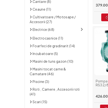
Cantare (8)
379.00 
Ceaune (11)
Cultivatoare / Motosape /
Accesorii (27)
Electrice (68)
Electrocasnice (11)
Foarfeci de gradinarit (14)
Incubatoare (5)
Masini de tuns gazon (10)
Masini tocat carne &
Carnatare (46)
Pompa 
Piscine (3)
RS32/8
Roti , Camere , Accesorii roti
(41)
426.00 
Scari (15)