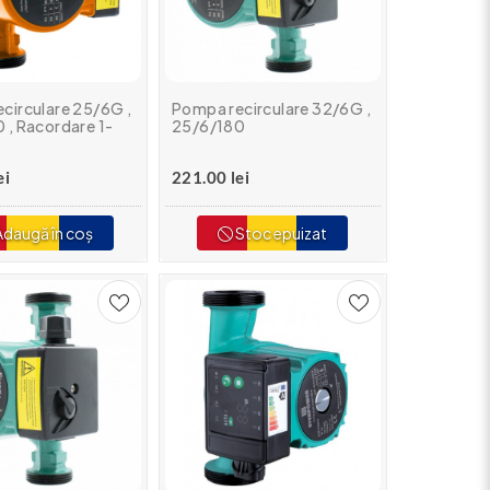
circulare 25/6G ,
Pompa recirculare 32/6G ,
 , Racordare 1-
25/6/180
ei
221.00 lei
daugă în coș
Stoc epuizat