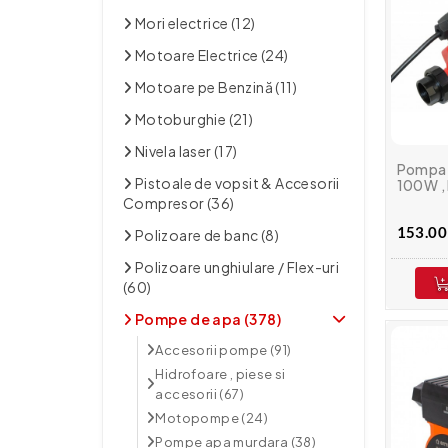
Mori electrice (12)
Motoare Electrice (24)
Motoare pe Benzină (11)
Motoburghie (21)
Nivela laser (17)
Pompa d
Pistoale de vopsit & Accesorii
100W ,
Compresor (36)
153.00 
Polizoare de banc (8)
Polizoare unghiulare / Flex-uri
(60)
Pompe de apa (378)
Accesorii pompe (91)
Hidrofoare , piese si
accesorii (67)
Motopompe (24)
Pompe apa murdara (38)