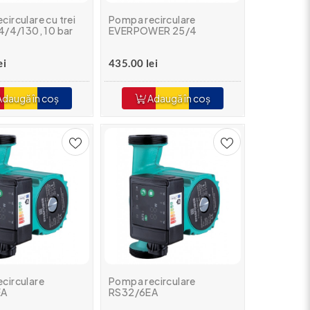
irculare cu trei
Pompa recirculare
24/4/130, 10 bar
EVERPOWER 25/4
ei
435.00 lei
daugă în coș
Adaugă în coș
circulare
Pompa recirculare
EA
RS32/6EA