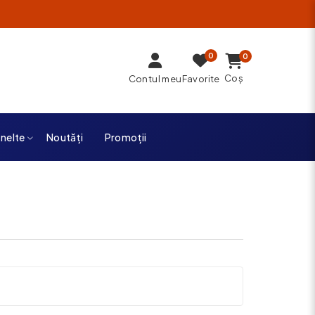
0
0
Coș
Contul meu
Favorite
unelte
Noutăți
Promoții