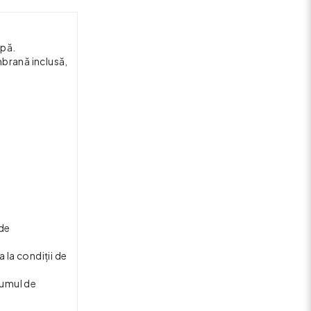
apă.
mbrană inclusă,
 de
 la condiții de
sumul de