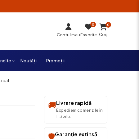
0
0
Coș
Contul meu
Favorite
unelte
Noutăți
Promoții
tical
Livrare rapidă
🚚
Expediem comenzile în
1-3 zile.
Garanție extinsă
🛡️