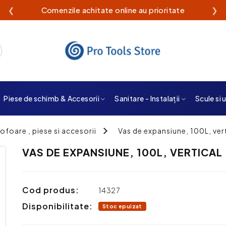
❮
Livrare rapidă din stoc propriu
❯
Piese de schimb & Accesorii
Sanitare - Instalații
Scule si 
ofoare , piese si accesorii
Vas de expansiune, 100L, ver
VAS DE EXPANSIUNE, 100L, VERTICAL
Cod produs:
14327
Disponibilitate:
Stoc epuizat