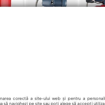
vertical cu
Hidrofor pompa fonta 1100
Hidrofor 24 lit
 6 Bar
W , rezervor 50 Litri
fonta , 1100 w 
,Adancime max absorbtie 9m
max 9 Mt , refu
798.00 lei
612.00 lei
 în coș
Adaugă în coș
Adaug
RMAȚII
CONTUL MEU
narea corectă a site-ului web și pentru a personaliza
mpăr ?
Contul meu
a să navighezi pe site sau poți alege să accepți utiliz