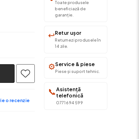
Toate produsele
beneficiază de
garanție.
Retur ușor
↩️
Returnezi produsele în
14 zile.
Service & piese
⚙️
Piese și suport tehnic.
Asistență
📞
telefonică
ie o recenzie
0771 694 599