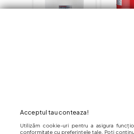
Vas expansiune sanitar 18 litri
Vas expansiune 
suport, 80 litri,
164.00 lei
519.00 lei
Adaugă în coș
Adaugă
Acceptul tau conteaza!
EXTRA
INFO
Utilizăm cookie-uri pentru a asigura funcțio
Contact
Cum Cu
conformitate cu preferințele tale. Poți continu