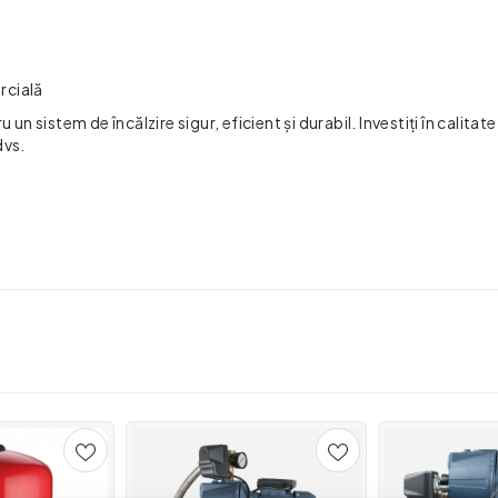
ercială
n sistem de încălzire sigur, eficient și durabil. Investiți în calitate 
dvs.