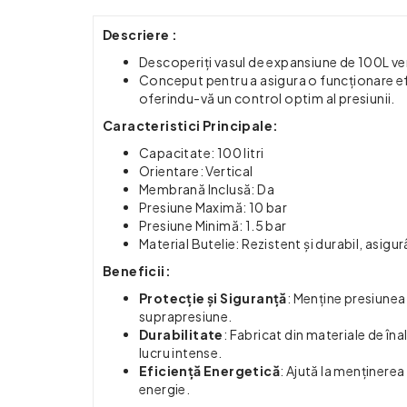
Descriere :
Descoperiți vasul de expansiune de 100L vert
Conceput pentru a asigura o funcționare ef
oferindu-vă un control optim al presiunii.
Caracteristici Principale:
Capacitate: 100 litri
Orientare: Vertical
Membrană Inclusă: Da
Presiune Maximă: 10 bar
Presiune Minimă: 1.5 bar
Material Butelie: Rezistent și durabil, asigu
Beneficii:
Protecție și Siguranță
: Menține presiunea
suprapresiune.
Durabilitate
: Fabricat din materiale de în
lucru intense.
Eficiență Energetică
: Ajută la menținere
energie.