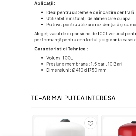
Aplicații:
Ideal pentru sistemele de încălzire centrală
Utilizabil în instalații de alimentare cu apă
Potrivit pentru utilizare rezidențială și com
Alegeți vasul de expansiune de 100L vertical pentru u
performanță pentru confortul și siguranța casei 
Caracteristici Tehnice :
Volum : 100L
Presiune membrana : 1.5 bari, 10 Bari
Dimensiuni : Ø410xH750 mm
TE-AR MAI PUTEA INTERESA