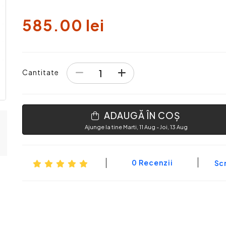
585.00 lei
Cantitate
ADAUGĂ ÎN COȘ
Ajunge la tine Marti, 11 Aug - Joi, 13 Aug
0 Recenzii
Scr