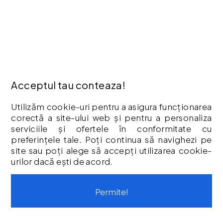
Livrare
Politica Cookies
Termeni & Condiții
Vouchere cadou
Istoric comenzi
CONTUL MEU
Acceptul tau conteaza!
Contul meu
Utilizăm cookie-uri pentru a asigura funcționarea
Istoric comenzi
corectă a site-ului web și pentru a personaliza
Listă Favorite
serviciile și ofertele în conformitate cu
preferințele tale. Poți continua să navighezi pe
Newsletter
site sau poți alege să accepți utilizarea cookie-
Formular de retur
urilor dacă ești de acord.
Formular de garanție
Vouchere cadou
Permite!
CONTACT
Str. Tineretului, Nr. 9