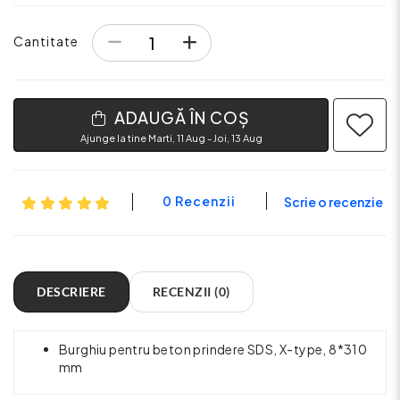
Cantitate
ADAUGĂ ÎN COȘ
Ajunge la tine Marti, 11 Aug - Joi, 13 Aug
0 Recenzii
Scrie o recenzie
DESCRIERE
RECENZII (0)
Burghiu pentru beton prindere SDS, X-type, 8*310
mm