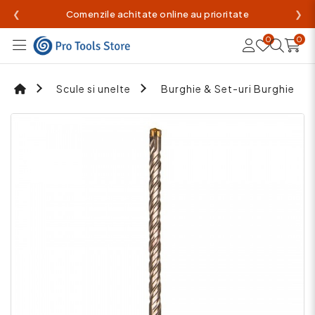
❮
Comenzile achitate online au prioritate
❯
0
0
Scule si unelte
Burghie & Set-uri Burghie