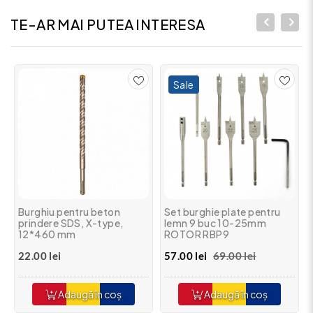
TE-AR MAI PUTEA INTERESA
Sale
Burghiu pentru beton
Set burghie plate pentru
prindere SDS, X-type,
lemn 9 buc 10-25mm
12*460 mm
ROTOR RBP9
22.00 lei
57.00 lei
69.00 lei
Adaugă în coș
Adaugă în coș