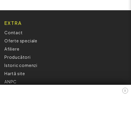
EXTRA
Contact
Oferte speciale
Afiliere
Producători
Istoric comenzi
Hartă site
ANPC
X
INFORMAȚII
Cum Cumpăr ?
Politică De Confidențialitate
Retur
Garantia Produselor